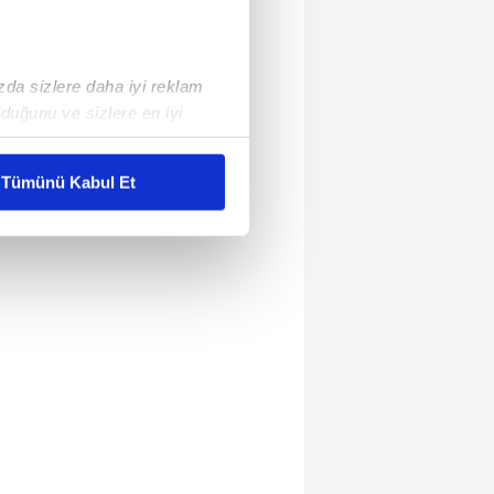
ızda sizlere daha iyi reklam
duğunu ve sizlere en iyi
liyetlerimizi karşılamak
Tümünü Kabul Et
ar gösterilmeyecektir."
çerezler kullanılmaktadır. Bu
u hizmetlerinin sunulması
i ve sizlere yönelik
nılacaktır.
kin detaylı bilgi için Ayarlar
ak ve sitemizde ilgili