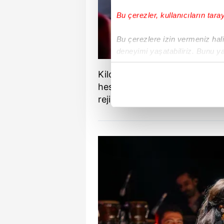
Bu çerezler, kullanıcıların tara
Bu çerezlere izin vermeniz halin
deneyimi yaşatabiliriz. Bunu y
içerikleri sunabilmek adına el
Kilo verme maratonunu yakın
noktasında tek gelir kalemimiz 
hesabı üzerinden seslenen ünl
rejimini noktaladığını ilan etti.
Her halükârda, kullanıcılar, bu 
Sizlere daha iyi bir hizmet sun
çerezler vasıtasıyla çeşitli kiş
amacıyla kullanılmaktadır. Diğer
reklam/pazarlama faaliyetlerinin
Çerezlere ilişkin tercihlerinizi 
butonuna tıklayabilir,
Çerez Bi
6698 sayılı Kişisel Verilerin 