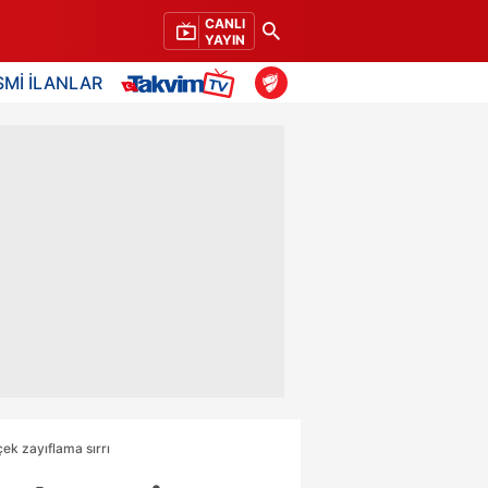
CANLI
YAYIN
SMİ İLANLAR
ek zayıflama sırrı