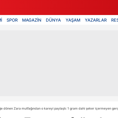
İ
SPOR
MAGAZİN
DÜNYA
YAŞAM
YAZARLAR
RE
iğe dönen Zara mutfağından o kareyi paylaştı: 1 gram dahi şeker içermeyen gerç