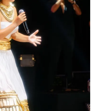
 çerezlerle ilgili bilgi almak için lütfen
tıklayınız
.