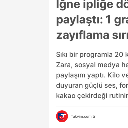
İğne ipliğe 
paylaştı: 1 
zayıflama sır
Sıkı bir programla 20 
Zara, sosyal medya he
paylaşım yaptı. Kilo 
duyuran güçlü ses, fo
kakao çekirdeği rutinin
Takvim.com.tr