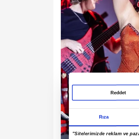
Reddet
Rıza
"Sitelerimizde reklam ve paza