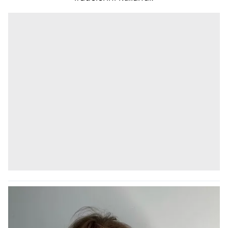
kullanılmaktadır. Bu çerezler vasıtasıyla çeşitli kişisel
verileriniz işlenmekte olup gerekli olan çerezler bilgi
toplumu hizmetlerinin sunulması amacıyla
kullanılmaktadır. Diğer çerezler, sitemizin daha işlevsel
kılınması ve kişiselleştirilmesi ve sizlere yönelik
reklam/pazarlama faaliyetlerinin yapılması, amaçlarıyla
sınırlı olarak açık rızanız dahilinde kullanılacaktır.
Çerezlere ilişkin tercihlerinizi aşağıda yer alan panel
vasıtasıyla belirleyebilirsiniz. Çerezlere ilişkin detaylı bilgi
için Ayarlar butonuna tıklayabilir,
Çerez Bilgilendirme
Metnimizi
ziyaret edebilirsiniz.
6698 sayılı Kişisel Verilerin Korunması Kanunu uyarınca
hazırlanmış Aydınlatma Metnimizi okumak ve sitemizde
ilgili mevzuata uygun olarak kullanılan çerezlerle ilgili bilgi
almak için lütfen
tıklayınız
.