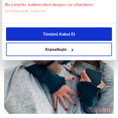
Bu çerezler, kullanıcıların tarayıcı ve cihazlarını
tanımlayarak çalışırlar.
Bu çerezlere izin vermeniz halinde sizlere özel
kişiselleştirilmiş reklamlar sunabilir, sayfalarımızda sizlere
Tümünü Kabul Et
daha iyi reklam deneyimi yaşatabiliriz. Bunu yaparken
amacımızın size daha iyi bir reklam deneyimi sunmak
olduğunu ve sizlere en iyi içerikleri sunabilmek adına
Kişiselleştir
elimizden gelen çabayı gösterdiğimizi ve bu noktada,
reklamların maliyetlerimizi karşılamak noktasında tek gelir
kalemimiz olduğunu sizlere hatırlatmak isteriz.
Her halükârda, kullanıcılar, bu çerezlere izin vermedikleri
takdirde, kullanıcılara hedefli reklamlar
gösterilmeyecektir."
Sizlere daha iyi bir hizmet sunabilmek için İnternet
Sitemizde kendimize ve üçüncü kişilere ait çerezler