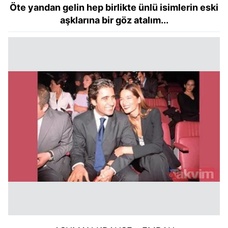
kullanılmaktadır. Bu çerezler vasıtasıyla çeşitli kişisel
Öte yandan gelin hep birlikte ünlü isimlerin eski
verileriniz işlenmekte olup gerekli olan çerezler bilgi
aşklarına bir göz atalım...
toplumu hizmetlerinin sunulması amacıyla
kullanılmaktadır. Diğer çerezler, sitemizin daha işlevsel
kılınması ve kişiselleştirilmesi ve sizlere yönelik
reklam/pazarlama faaliyetlerinin yapılması, amaçlarıyla
sınırlı olarak açık rızanız dahilinde kullanılacaktır.
Çerezlere ilişkin tercihlerinizi aşağıda yer alan panel
vasıtasıyla belirleyebilirsiniz. Çerezlere ilişkin detaylı bilgi
için Ayarlar butonuna tıklayabilir,
Çerez Bilgilendirme
Metnimizi
ziyaret edebilirsiniz.
6698 sayılı Kişisel Verilerin Korunması Kanunu uyarınca
hazırlanmış Aydınlatma Metnimizi okumak ve sitemizde
ilgili mevzuata uygun olarak kullanılan çerezlerle ilgili bilgi
almak için lütfen
tıklayınız
.