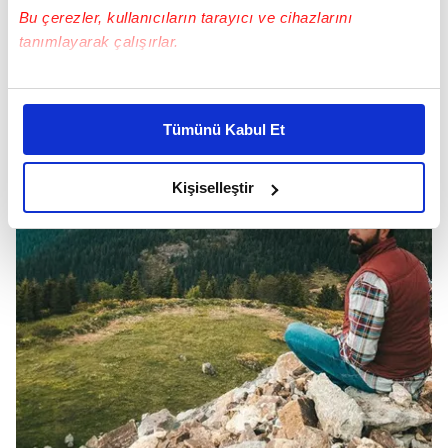
Bu çerezler, kullanıcıların tarayıcı ve cihazlarını
tanımlayarak çalışırlar.
Bu çerezlere izin vermeniz halinde sizlere özel
kişiselleştirilmiş reklamlar sunabilir, sayfalarımızda sizlere
Tümünü Kabul Et
daha iyi reklam deneyimi yaşatabiliriz. Bunu yaparken
amacımızın size daha iyi bir reklam deneyimi sunmak
olduğunu ve sizlere en iyi içerikleri sunabilmek adına
Kişiselleştir
elimizden gelen çabayı gösterdiğimizi ve bu noktada,
reklamların maliyetlerimizi karşılamak noktasında tek gelir
kalemimiz olduğunu sizlere hatırlatmak isteriz.
Her halükârda, kullanıcılar, bu çerezlere izin vermedikleri
takdirde, kullanıcılara hedefli reklamlar
gösterilmeyecektir."
Sizlere daha iyi bir hizmet sunabilmek için İnternet
Sitemizde kendimize ve üçüncü kişilere ait çerezler