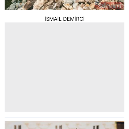
kullanılmaktadır. Bu çerezler vasıtasıyla çeşitli kişisel
verileriniz işlenmekte olup gerekli olan çerezler bilgi
toplumu hizmetlerinin sunulması amacıyla
İSMAİL DEMİRCİ
kullanılmaktadır. Diğer çerezler, sitemizin daha işlevsel
kılınması ve kişiselleştirilmesi ve sizlere yönelik
reklam/pazarlama faaliyetlerinin yapılması, amaçlarıyla
sınırlı olarak açık rızanız dahilinde kullanılacaktır.
Çerezlere ilişkin tercihlerinizi aşağıda yer alan panel
vasıtasıyla belirleyebilirsiniz. Çerezlere ilişkin detaylı bilgi
için Ayarlar butonuna tıklayabilir,
Çerez Bilgilendirme
Metnimizi
ziyaret edebilirsiniz.
6698 sayılı Kişisel Verilerin Korunması Kanunu uyarınca
hazırlanmış Aydınlatma Metnimizi okumak ve sitemizde
ilgili mevzuata uygun olarak kullanılan çerezlerle ilgili bilgi
almak için lütfen
tıklayınız
.