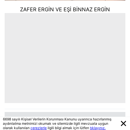
ZAFER ERGİN VE EŞİ BİNNAZ ERGİN
6698 sayılı Kişisel Verilerin Korunması Kanunu uyarınca hazırlanmış
aydınlatma metnimizi okumak ve sitemizde ilgili mevzuata uygun
olarak kullanılan
çerezlerle
ilgili bilgi almak için lütfen
tıklayınız.