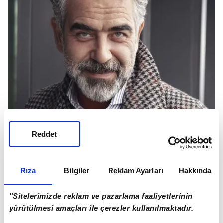
Reddet
Rıza
Bilgiler
Reklam Ayarları
Hakkında
İşte başta Yurdaer Okur olmak üzere ünlü
isimlerin eşleri ve sevgilileri...
"Sitelerimizde reklam ve pazarlama faaliyetlerinin
yürütülmesi amaçları ile çerezler kullanılmaktadır.