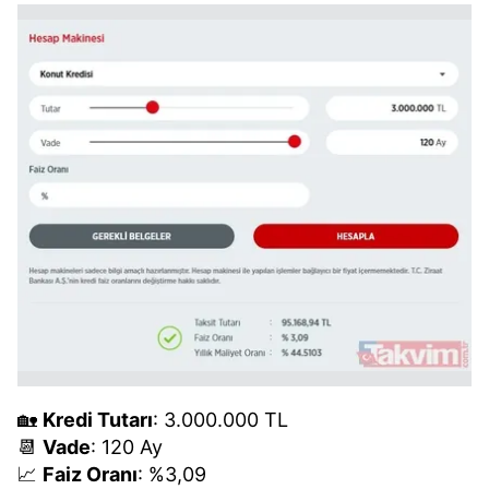
Sizlere daha iyi bir hizmet sunabilmek için İnternet
Sitemizde kendimize ve üçüncü kişilere ait çerezler
kullanılmaktadır. Bu çerezler vasıtasıyla çeşitli kişisel
verileriniz işlenmekte olup gerekli olan çerezler bilgi
toplumu hizmetlerinin sunulması amacıyla
kullanılmaktadır. Diğer çerezler, sitemizin daha işlevsel
kılınması ve kişiselleştirilmesi ve sizlere yönelik
reklam/pazarlama faaliyetlerinin yapılması, amaçlarıyla
sınırlı olarak açık rızanız dahilinde kullanılacaktır.
Çerezlere ilişkin tercihlerinizi aşağıda yer alan panel
vasıtasıyla belirleyebilirsiniz. Çerezlere ilişkin detaylı bilgi
için Ayarlar butonuna tıklayabilir,
Çerez Bilgilendirme
Metnimizi
ziyaret edebilirsiniz.
6698 sayılı Kişisel Verilerin Korunması Kanunu uyarınca
🏡
Kredi Tutarı
: 3.000.000 TL
hazırlanmış Aydınlatma Metnimizi okumak ve sitemizde
📆
Vade
: 120 Ay
ilgili mevzuata uygun olarak kullanılan çerezlerle ilgili bilgi
📈
Faiz Oranı
: %3,09
almak için lütfen
tıklayınız
.