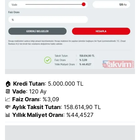
🏠
Kredi Tutarı
: 5.000.000 TL
📆
Vade
: 120 Ay
📈
Faiz Oranı
: %3,09
💸
Aylık Taksit Tutarı
: 158.614,90 TL
📊
Yıllık Maliyet Oranı
: %44,4527