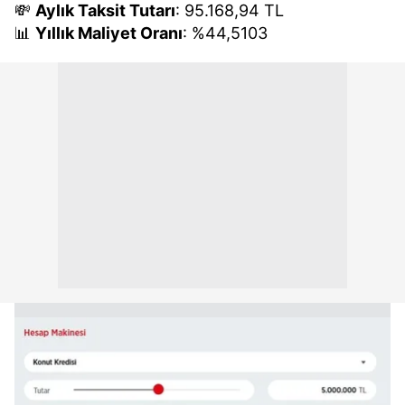
💸
Aylık Taksit Tutarı
: 95.168,94 TL
📊
Yıllık Maliyet Oranı
: %44,5103