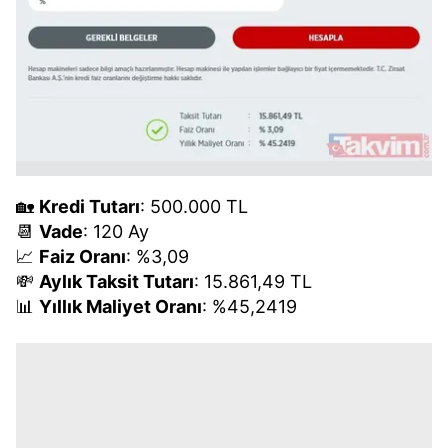
🏡
Kredi Tutarı
: 500.000 TL
📆
Vade
: 120 Ay
📈
Faiz Oranı
: %3,09
💸
Aylık Taksit Tutarı
: 15.861,49 TL
📊
Yıllık Maliyet Oranı
: %45,2419