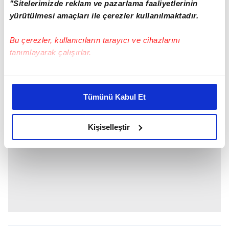
"Sitelerimizde reklam ve pazarlama faaliyetlerinin
yürütülmesi amaçları ile çerezler kullanılmaktadır.
Bu çerezler, kullanıcıların tarayıcı ve cihazlarını
tanımlayarak çalışırlar.
Bu çerezlere izin vermeniz halinde sizlere özel
kişiselleştirilmiş reklamlar sunabilir, sayfalarımızda sizlere
Tümünü Kabul Et
daha iyi reklam deneyimi yaşatabiliriz. Bunu yaparken
amacımızın size daha iyi bir reklam deneyimi sunmak
olduğunu ve sizlere en iyi içerikleri sunabilmek adına
Kişiselleştir
elimizden gelen çabayı gösterdiğimizi ve bu noktada,
reklamların maliyetlerimizi karşılamak noktasında tek gelir
kalemimiz olduğunu sizlere hatırlatmak isteriz.
Her halükârda, kullanıcılar, bu çerezlere izin vermedikleri
takdirde, kullanıcılara hedefli reklamlar
gösterilmeyecektir."