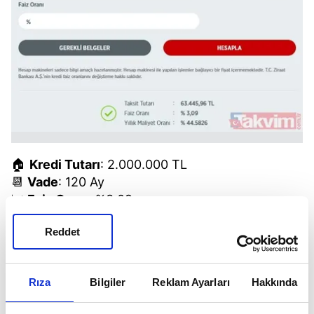
🏠
Kredi Tutarı
: 2.000.000 TL
📆
Vade
: 120 Ay
📈
Faiz Oranı
: %3,09
💸
Aylık Taksit Tutarı
: 63.445,96 TL
Reddet
📊
Yıllık Maliyet Oranı
: %44,5826
Rıza
Bilgiler
Reklam Ayarları
Hakkında