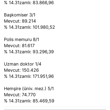
kullanılmaktadır. Bu çerezler vasıtasıyla çeşitli kişisel
% 14.31zamlı: 83.866,96
verileriniz işlenmekte olup gerekli olan çerezler bilgi
toplumu hizmetlerinin sunulması amacıyla
Başkomiser 3/1
kullanılmaktadır. Diğer çerezler, sitemizin daha işlevsel
Mevcut: 89.214
kılınması ve kişiselleştirilmesi ve sizlere yönelik
% 14.31zamlı: 101.980,52
reklam/pazarlama faaliyetlerinin yapılması, amaçlarıyla
sınırlı olarak açık rızanız dahilinde kullanılacaktır.
Polis memuru 8/1
Mevcut: 81.617
Çerezlere ilişkin tercihlerinizi aşağıda yer alan panel
% 14.31zamlı: 93.296,39
vasıtasıyla belirleyebilirsiniz. Çerezlere ilişkin detaylı bilgi
için Ayarlar butonuna tıklayabilir,
Çerez Bilgilendirme
Uzman doktor 1/4
Metnimizi
ziyaret edebilirsiniz.
Mevcut: 150.426
% 14.31zamlı: 171.951,96
6698 sayılı Kişisel Verilerin Korunması Kanunu uyarınca
hazırlanmış Aydınlatma Metnimizi okumak ve sitemizde
Hemşire (üniv. mez.) 5/1
ilgili mevzuata uygun olarak kullanılan çerezlerle ilgili bilgi
Mevcut: 74.770
almak için lütfen
tıklayınız
.
% 14.31zamlı: 85.469,59