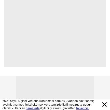
6698 sayılı Kişisel Verilerin Korunması Kanunu uyarınca hazırlanmış
aydınlatma metnimizi okumak ve sitemizde ilgili mevzuata uygun
olarak kullanılan
çerezlerle
ilgili bilgi almak için lütfen
tıklayınız.