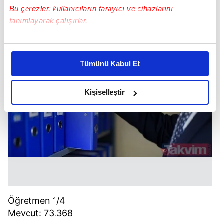
Bu çerezler, kullanıcıların tarayıcı ve cihazlarını
tanımlayarak çalışırlar.
Bu çerezlere izin vermeniz halinde sizlere özel
kişiselleştirilmiş reklamlar sunabilir, sayfalarımızda sizlere
Tümünü Kabul Et
daha iyi reklam deneyimi yaşatabiliriz. Bunu yaparken
amacımızın size daha iyi bir reklam deneyimi sunmak
olduğunu ve sizlere en iyi içerikleri sunabilmek adına
Kişiselleştir
elimizden gelen çabayı gösterdiğimizi ve bu noktada,
reklamların maliyetlerimizi karşılamak noktasında tek gelir
kalemimiz olduğunu sizlere hatırlatmak isteriz.
Her halükârda, kullanıcılar, bu çerezlere izin vermedikleri
takdirde, kullanıcılara hedefli reklamlar
gösterilmeyecektir."
Sizlere daha iyi bir hizmet sunabilmek için İnternet
Öğretmen 1/4
Sitemizde kendimize ve üçüncü kişilere ait çerezler
Mevcut: 73.368