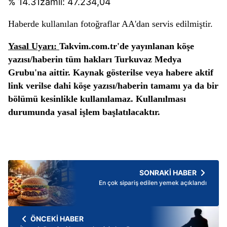
% 14.31zamlı: 47.234,04
Haberde kullanılan fotoğraflar AA'dan servis edilmiştir.
Yasal Uyarı:
Takvim.com.tr'de yayınlanan köşe
yazısı/haberin tüm hakları Turkuvaz Medya
Grubu'na aittir. Kaynak gösterilse veya habere aktif
link verilse dahi köşe yazısı/haberin tamamı ya da bir
bölümü kesinlikle kullanılamaz. Kullanılması
durumunda yasal işlem başlatılacaktır.
SONRAKİ HABER
En çok sipariş edilen yemek açıklandı
ÖNCEKİ HABER