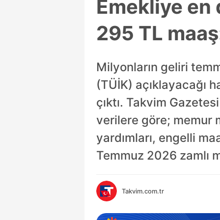
Emekliye en d
295 TL maaş:
Milyonların geliri tem
(TÜİK) açıklayacağı h
çıktı. Takvim Gazetes
verilere göre; memur m
yardımları, engelli ma
Temmuz 2026 zamlı ma
Takvim.com.tr