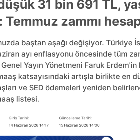
üşük 31 bin 691 TL, yaş
 Temmuz zammı hesapla
muzda baştan aşağı değişiyor. Türkiye İ
aziran ayı enflasyonu öncesinde tüm za
i Genel Yayın Yönetmeni Faruk Erdem'in 
aaş katsayısındaki artışla birlikte en d
aşları ve SED ödemeleri yeniden belirlen
aş listesi.
Giriş Tarihi:
Güncelleme Tarihi:
14 Haziran 2026 14:17
15 Haziran 2026 14:00