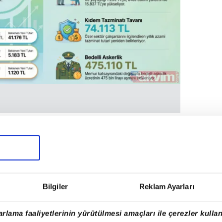
 açıklayacağı haziran enflasyonu öncesinde
ladı. İlk 5 aylık dönemde enflasyon yüzde
konomistlerin tahminlerine göre 6 aylık
ında oluşması bekleniyor.
Bilgiler
Reklam Ayarları
rlama faaliyetlerinin yürütülmesi amaçları ile çerezler kullan