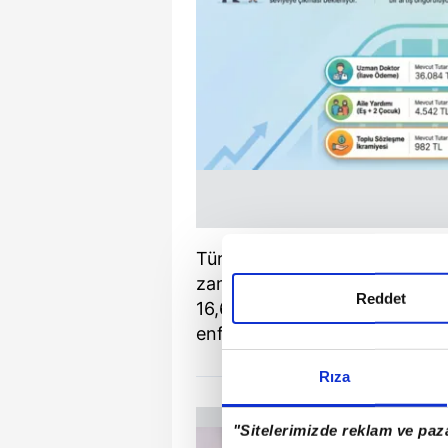
Türkiye İstatistik Kurumu'nun
zam hesapları netleşmeye baş
Reddet
16,61 olarak gerçekleşirken, e
enflasyonun yüzde 18-19 band
Rıza
"Sitelerimizde reklam ve paza