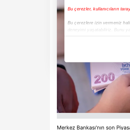
Bu çerezler, kullanıcıların tara
Bu çerezlere izin vermeniz halin
deneyimi yaşatabiliriz. Bunu y
içerikleri sunabilmek adına el
noktasında tek gelir kalemimiz 
Her halükârda, kullanıcılar, bu 
Sizlere daha iyi bir hizmet sun
çerezler vasıtasıyla çeşitli kiş
amacıyla kullanılmaktadır. Diğer
reklam/pazarlama faaliyetlerinin
Çerezlere ilişkin tercihlerinizi 
butonuna tıklayabilir,
Çerez Bi
Merkez Bankası'nın son Piyasa
6698 sayılı Kişisel Verilerin 