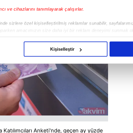
yıcı ve cihazlarını tanımlayarak çalışırlar.
de sizlere özel kişiselleştirilmiş reklamlar sunabilir, sayfalarım
aparken amacımızın size daha iyi bir reklam deneyimi sunmak ol
imizden gelen çabayı gösterdiğimizi ve bu noktada, reklamların ma
olduğunu sizlere hatırlatmak isteriz.
Kişiselleştir
çerezlere izin vermedikleri takdirde, kullanıcılara hedefli reklaml
abilmek için İnternet Sitemizde kendimize ve üçüncü kişilere ait 
isel verileriniz işlenmekte olup gerekli olan çerezler bilgi toplum
 çerezler, sitemizin daha işlevsel kılınması ve kişiselleştirilmes
 yapılması, amaçlarıyla sınırlı olarak açık rızanız dahilinde kulla
aşağıda yer alan panel vasıtasıyla belirleyebilirsiniz. Çerezlere iliş
lgilendirme Metnimizi
ziyaret edebilirsiniz.
 Katılımcıları Anketi'nde, geçen ay yüzde
Korunması Kanunu uyarınca hazırlanmış Aydınlatma Metnimizi okum