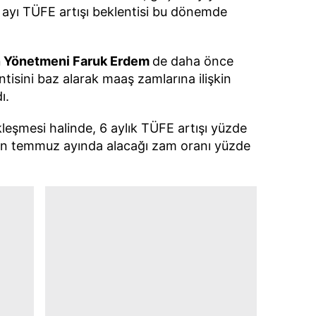
 çerezlerle ilgili bilgi almak için lütfen
tıklayınız
.
 ayı TÜFE artışı beklentisi bu dönemde
n Yönetmeni Faruk Erdem
de daha önce
ntisini baz alarak maaş zamlarına ilişkin
ı.
leşmesi halinde, 6 aylık TÜFE artışı yüzde
ın temmuz ayında alacağı zam oranı yüzde