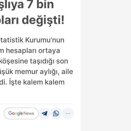
lıya 7 bin
rı değişti!
statistik Kurumu'nun
m hesapları ortaya
köşesine taşıdığı son
üşük memur aylığı, aile
di. İşte kalem kalem