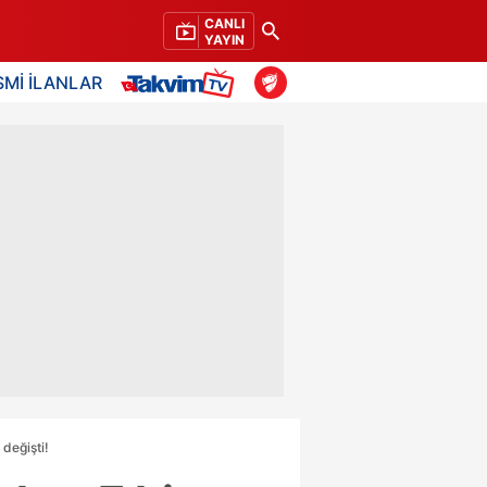
CANLI
YAYIN
SMİ İLANLAR
değişti!