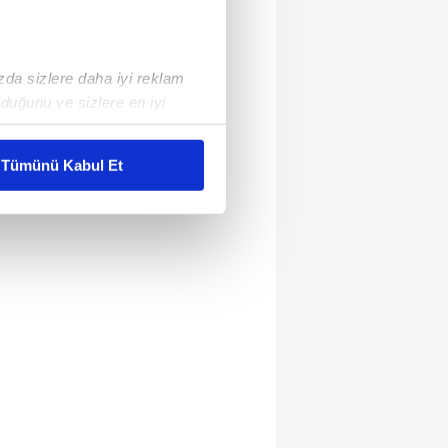
ızda sizlere daha iyi reklam
duğunu ve sizlere en iyi
liyetlerimizi karşılamak
Tümünü Kabul Et
ar gösterilmeyecektir."
çerezler kullanılmaktadır. Bu
u hizmetlerinin sunulması
i ve sizlere yönelik
nılacaktır.
kin detaylı bilgi için Ayarlar
ak ve sitemizde ilgili