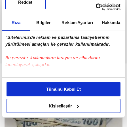
Reddet
Rıza
Bilgiler
Reklam Ayarları
Hakkında
"Sitelerimizde reklam ve pazarlama faaliyetlerinin
yürütülmesi amaçları ile çerezler kullanılmaktadır.
Bu çerezler, kullanıcıların tarayıcı ve cihazlarını
tanımlayarak çalışırlar.
Bu çerezlere izin vermeniz halinde sizlere özel
kişiselleştirilmiş reklamlar sunabilir, sayfalarımızda sizlere
Tümünü Kabul Et
daha iyi reklam deneyimi yaşatabiliriz. Bunu yaparken
amacımızın size daha iyi bir reklam deneyimi sunmak
olduğunu ve sizlere en iyi içerikleri sunabilmek adına
Kişiselleştir
elimizden gelen çabayı gösterdiğimizi ve bu noktada,
reklamların maliyetlerimizi karşılamak noktasında tek gelir
kalemimiz olduğunu sizlere hatırlatmak isteriz.