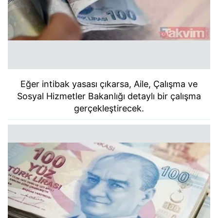
Metnimizi
ziyaret edebilirsiniz.
6698 sayılı Kişisel Verilerin Korunması Kanunu uyarınca
hazırlanmış Aydınlatma Metnimizi okumak ve sitemizde
ilgili mevzuata uygun olarak kullanılan çerezlerle ilgili bilgi
almak için lütfen
tıklayınız
.
Eğer intibak yasası çıkarsa, Aile, Çalışma ve
Sosyal Hizmetler Bakanlığı detaylı bir çalışma
gerçekleştirecek.