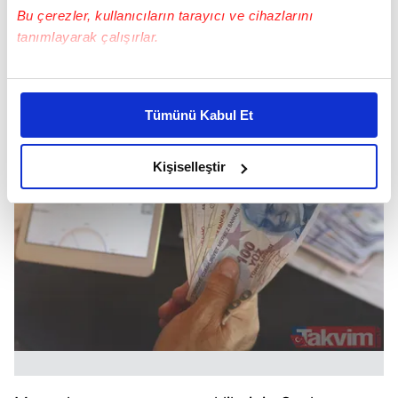
Bu çerezler, kullanıcıların tarayıcı ve cihazlarını
tanımlayarak çalışırlar.
Bu çerezlere izin vermeniz halinde sizlere özel
kişiselleştirilmiş reklamlar sunabilir, sayfalarımızda sizlere
Tümünü Kabul Et
daha iyi reklam deneyimi yaşatabiliriz. Bunu yaparken
amacımızın size daha iyi bir reklam deneyimi sunmak
olduğunu ve sizlere en iyi içerikleri sunabilmek adına
Kişiselleştir
elimizden gelen çabayı gösterdiğimizi ve bu noktada,
reklamların maliyetlerimizi karşılamak noktasında tek gelir
kalemimiz olduğunu sizlere hatırlatmak isteriz.
Her halükârda, kullanıcılar, bu çerezlere izin vermedikleri
takdirde, kullanıcılara hedefli reklamlar
gösterilmeyecektir."
Sizlere daha iyi bir hizmet sunabilmek için İnternet
Sitemizde kendimize ve üçüncü kişilere ait çerezler