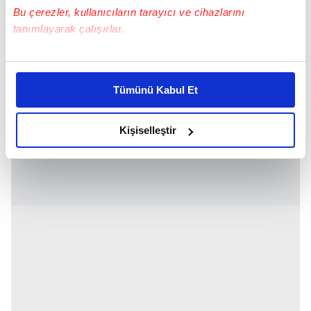
Bu çerezler, kullanıcıların tarayıcı ve cihazlarını
tanımlayarak çalışırlar.
Bu çerezlere izin vermeniz halinde sizlere özel
kişiselleştirilmiş reklamlar sunabilir, sayfalarımızda sizlere
Tümünü Kabul Et
daha iyi reklam deneyimi yaşatabiliriz. Bunu yaparken
amacımızın size daha iyi bir reklam deneyimi sunmak
olduğunu ve sizlere en iyi içerikleri sunabilmek adına
Kişiselleştir
elimizden gelen çabayı gösterdiğimizi ve bu noktada,
reklamların maliyetlerimizi karşılamak noktasında tek gelir
kalemimiz olduğunu sizlere hatırlatmak isteriz.
Her halükârda, kullanıcılar, bu çerezlere izin vermedikleri
takdirde, kullanıcılara hedefli reklamlar
gösterilmeyecektir."
Sizlere daha iyi bir hizmet sunabilmek için İnternet
Sitemizde kendimize ve üçüncü kişilere ait çerezler