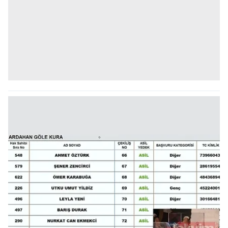
kullanılmaktadır. Bu çerezler vasıtasıyla çeşitli kişisel
verileriniz işlenmekte olup gerekli olan çerezler bilgi
toplumu hizmetlerinin sunulması amacıyla
kullanılmaktadır. Diğer çerezler, sitemizin daha işlevsel
kılınması ve kişiselleştirilmesi ve sizlere yönelik
reklam/pazarlama faaliyetlerinin yapılması, amaçlarıyla
sınırlı olarak açık rızanız dahilinde kullanılacaktır.
Çerezlere ilişkin tercihlerinizi aşağıda yer alan panel
vasıtasıyla belirleyebilirsiniz. Çerezlere ilişkin detaylı bilgi
için Ayarlar butonuna tıklayabilir,
Çerez Bilgilendirme
Metnimizi
ziyaret edebilirsiniz.
6698 sayılı Kişisel Verilerin Korunması Kanunu uyarınca
hazırlanmış Aydınlatma Metnimizi okumak ve sitemizde
ilgili mevzuata uygun olarak kullanılan çerezlerle ilgili bilgi
almak için lütfen
tıklayınız
.