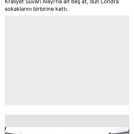
Kraliyet Süvari Alayı'na ait beş at, dün Londra
sokaklarını birbirine kattı.