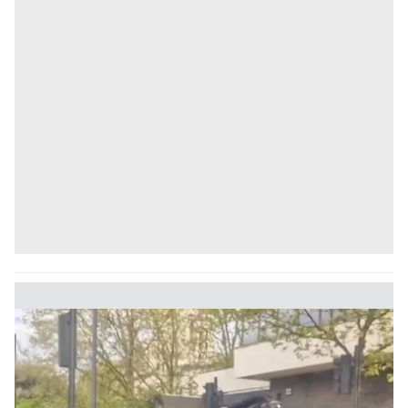
Metnimizi
ziyaret edebilirsiniz.
6698 sayılı Kişisel Verilerin Korunması Kanunu uyarınca
hazırlanmış Aydınlatma Metnimizi okumak ve sitemizde
ilgili mevzuata uygun olarak kullanılan çerezlerle ilgili bilgi
almak için lütfen
tıklayınız
.