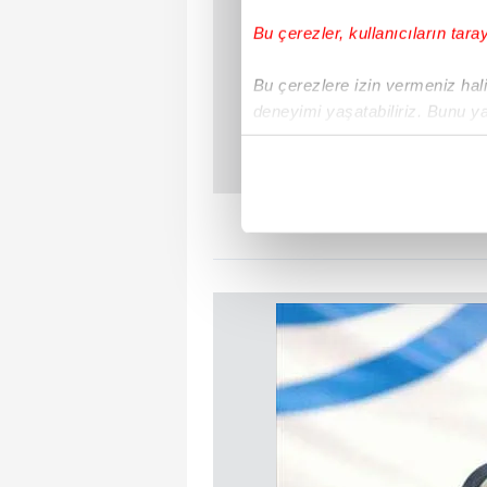
Bu çerezler, kullanıcıların tara
Bu çerezlere izin vermeniz halin
deneyimi yaşatabiliriz. Bunu y
içerikleri sunabilmek adına el
noktasında tek gelir kalemimiz 
Her halükârda, kullanıcılar, bu 
Sizlere daha iyi bir hizmet sun
çerezler vasıtasıyla çeşitli kiş
amacıyla kullanılmaktadır. Diğer
reklam/pazarlama faaliyetlerinin
Çerezlere ilişkin tercihlerinizi 
butonuna tıklayabilir,
Çerez Bi
6698 sayılı Kişisel Verilerin 