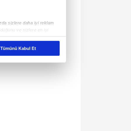
ızda sizlere daha iyi reklam
duğunu ve sizlere en iyi
liyetlerimizi karşılamak
Tümünü Kabul Et
ar gösterilmeyecektir."
çerezler kullanılmaktadır. Bu
u hizmetlerinin sunulması
i ve sizlere yönelik
nılacaktır.
kin detaylı bilgi için Ayarlar
ak ve sitemizde ilgili