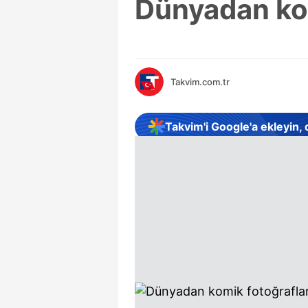
Dünyadan kom
Takvim.com.tr
Takvim'i Google'a ekleyin,