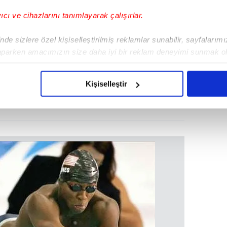
yıcı ve cihazlarını tanımlayarak çalışırlar.
de sizlere özel kişiselleştirilmiş reklamlar sunabilir, sayfalarım
aparken amacımızın size daha iyi bir reklam deneyimi sunmak ol
imizden gelen çabayı gösterdiğimizi ve bu noktada, reklamların ma
olduğunu sizlere hatırlatmak isteriz.
Kişiselleştir
çerezlere izin vermedikleri takdirde, kullanıcılara hedefli reklaml
abilmek için İnternet Sitemizde kendimize ve üçüncü kişilere ait 
isel verileriniz işlenmekte olup gerekli olan çerezler bilgi toplum
 çerezler, sitemizin daha işlevsel kılınması ve kişiselleştirilmes
 yapılması, amaçlarıyla sınırlı olarak açık rızanız dahilinde kulla
aşağıda yer alan panel vasıtasıyla belirleyebilirsiniz. Çerezlere iliş
lgilendirme Metnimizi
ziyaret edebilirsiniz.
Korunması Kanunu uyarınca hazırlanmış Aydınlatma Metnimizi okum