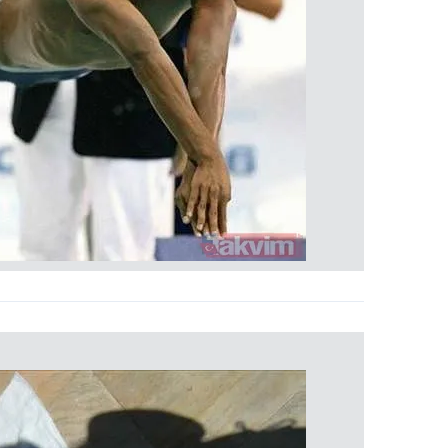
 çerezlerle ilgili bilgi almak için lütfen
tıklayınız
.