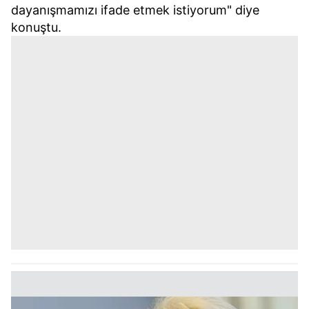
kullanılmaktadır. Bu çerezler vasıtasıyla çeşitli kişisel
dayanışmamızı ifade etmek istiyorum" diye
verileriniz işlenmekte olup gerekli olan çerezler bilgi
konuştu.
toplumu hizmetlerinin sunulması amacıyla
kullanılmaktadır. Diğer çerezler, sitemizin daha işlevsel
kılınması ve kişiselleştirilmesi ve sizlere yönelik
reklam/pazarlama faaliyetlerinin yapılması, amaçlarıyla
sınırlı olarak açık rızanız dahilinde kullanılacaktır.
Çerezlere ilişkin tercihlerinizi aşağıda yer alan panel
vasıtasıyla belirleyebilirsiniz. Çerezlere ilişkin detaylı bilgi
için Ayarlar butonuna tıklayabilir,
Çerez Bilgilendirme
Metnimizi
ziyaret edebilirsiniz.
6698 sayılı Kişisel Verilerin Korunması Kanunu uyarınca
hazırlanmış Aydınlatma Metnimizi okumak ve sitemizde
ilgili mevzuata uygun olarak kullanılan çerezlerle ilgili bilgi
almak için lütfen
tıklayınız
.