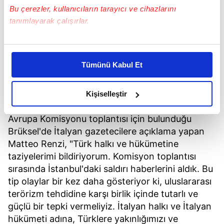
Bu çerezler, kullanıcıların tarayıcı ve cihazlarını
tanımlayarak çalışırlar.
Bu çerezlere izin vermeniz halinde sizlere özel
kişiselleştirilmiş reklamlar sunabilir, sayfalarımızda sizlere
Tümünü Kabul Et
daha iyi reklam deneyimi yaşatabiliriz. Bunu yaparken
İstanbul Atatürk Havalimanı'nda yaşanan terör
amacımızın size daha iyi bir reklam deneyimi sunmak
saldırılarından dolayı Türk halkı ve hükümetine
olduğunu ve sizlere en iyi içerikleri sunabilmek adına
Kişiselleştir
taziye dileklerini ifade etti.
elimizden gelen çabayı gösterdiğimizi ve bu noktada,
reklamların maliyetlerimizi karşılamak noktasında tek gelir
Avrupa Komisyonu toplantısı için bulunduğu
kalemimiz olduğunu sizlere hatırlatmak isteriz.
Brüksel'de İtalyan gazetecilere açıklama yapan
Matteo Renzi, "Türk halkı ve hükümetine
Her halükârda, kullanıcılar, bu çerezlere izin vermedikleri
taziyelerimi bildiriyorum. Komisyon toplantısı
takdirde, kullanıcılara hedefli reklamlar
sırasında İstanbul'daki saldırı haberlerini aldık. Bu
gösterilmeyecektir."
tip olaylar bir kez daha gösteriyor ki, uluslararası
terörizm tehdidine karşı birlik içinde tutarlı ve
Sizlere daha iyi bir hizmet sunabilmek için İnternet
güçlü bir tepki vermeliyiz. İtalyan halkı ve İtalyan
Sitemizde kendimize ve üçüncü kişilere ait çerezler
hükümeti adına, Türklere yakınlığımızı ve