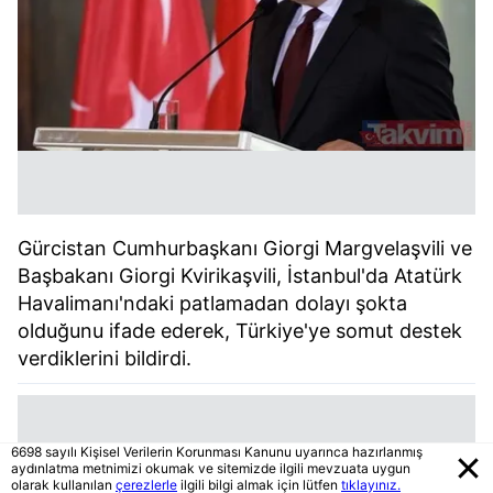
Gürcistan Cumhurbaşkanı Giorgi Margvelaşvili ve
Başbakanı Giorgi Kvirikaşvili, İstanbul'da Atatürk
Havalimanı'ndaki patlamadan dolayı şokta
olduğunu ifade ederek, Türkiye'ye somut destek
verdiklerini bildirdi.
6698 sayılı Kişisel Verilerin Korunması Kanunu uyarınca hazırlanmış
aydınlatma metnimizi okumak ve sitemizde ilgili mevzuata uygun
olarak kullanılan
çerezlerle
ilgili bilgi almak için lütfen
tıklayınız.