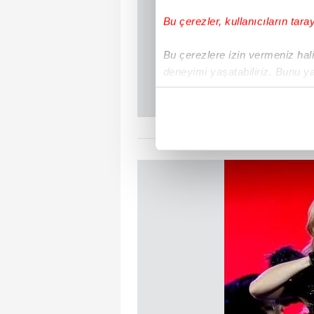
Bu çerezler, kullanıcıların tara
Bu çerezlere izin vermeniz halin
deneyimi yaşatabiliriz. Bunu y
içerikleri sunabilmek adına el
noktasında tek gelir kalemimiz 
Her halükârda, kullanıcılar, bu 
Sizlere daha iyi bir hizmet sun
çerezler vasıtasıyla çeşitli kiş
amacıyla kullanılmaktadır. Diğer
reklam/pazarlama faaliyetlerinin
Çerezlere ilişkin tercihlerinizi 
butonuna tıklayabilir,
Çerez Bi
6698 sayılı Kişisel Verilerin 