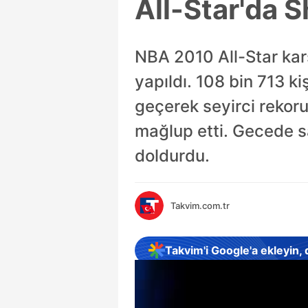
All-Star'da S
NBA 2010 All-Star ka
yapıldı. 108 bin 713 k
geçerek seyirci rekoru
mağlup etti. Gecede 
doldurdu.
Takvim.com.tr
Takvim'i Google'a ekleyin,