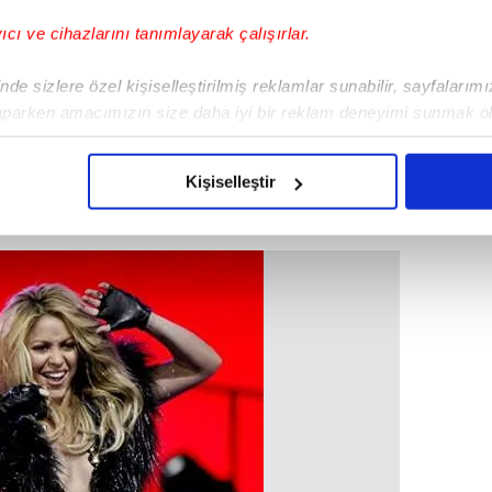
yıcı ve cihazlarını tanımlayarak çalışırlar.
de sizlere özel kişiselleştirilmiş reklamlar sunabilir, sayfalarım
aparken amacımızın size daha iyi bir reklam deneyimi sunmak ol
imizden gelen çabayı gösterdiğimizi ve bu noktada, reklamların ma
olduğunu sizlere hatırlatmak isteriz.
Kişiselleştir
çerezlere izin vermedikleri takdirde, kullanıcılara hedefli reklaml
abilmek için İnternet Sitemizde kendimize ve üçüncü kişilere ait 
isel verileriniz işlenmekte olup gerekli olan çerezler bilgi toplum
 çerezler, sitemizin daha işlevsel kılınması ve kişiselleştirilmes
 yapılması, amaçlarıyla sınırlı olarak açık rızanız dahilinde kulla
aşağıda yer alan panel vasıtasıyla belirleyebilirsiniz. Çerezlere iliş
lgilendirme Metnimizi
ziyaret edebilirsiniz.
Korunması Kanunu uyarınca hazırlanmış Aydınlatma Metnimizi okum