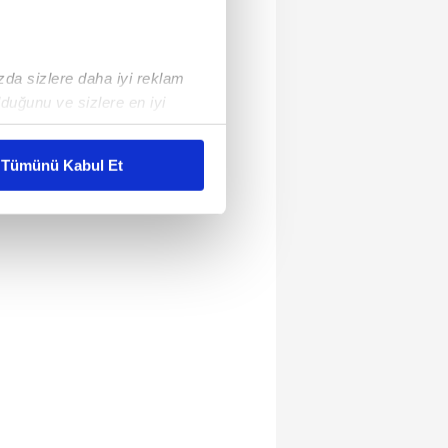
ızda sizlere daha iyi reklam
duğunu ve sizlere en iyi
liyetlerimizi karşılamak
Tümünü Kabul Et
ar gösterilmeyecektir."
çerezler kullanılmaktadır. Bu
u hizmetlerinin sunulması
i ve sizlere yönelik
nılacaktır.
kin detaylı bilgi için Ayarlar
ak ve sitemizde ilgili