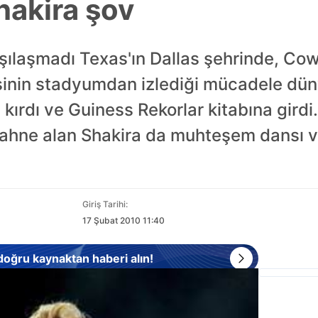
hakira şov
rşılaşmadı Texas'ın Dallas şehrinde, C
işinin stadyumdan izlediği mücadele dün
 kırdı ve Guiness Rekorlar kitabına girdi
sahne alan Shakira da muhteşem dansı v
Giriş Tarihi:
17 Şubat 2010 11:40
 doğru kaynaktan haberi alın!