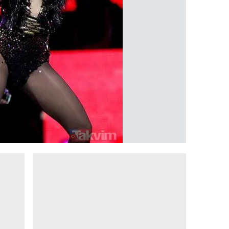
 çerezlerle ilgili bilgi almak için lütfen
tıklayınız
.