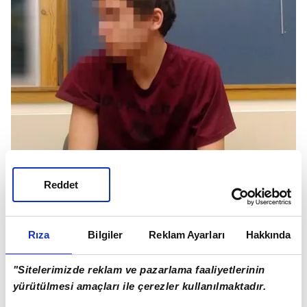
Reddet
Bunlar Noah'ın kehanetlerinden en yeni
olanlarıydı. Noah'ın iddiaları sadece bununla sınırlı
Rıza
Bilgiler
Reklam Ayarları
Hakkında
değil.
"Sitelerimizde reklam ve pazarlama faaliyetlerinin
yürütülmesi amaçları ile çerezler kullanılmaktadır.