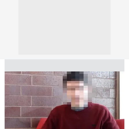
kullanılmaktadır. Bu çerezler vasıtasıyla çeşitli kişisel
verileriniz işlenmekte olup gerekli olan çerezler bilgi
toplumu hizmetlerinin sunulması amacıyla
kullanılmaktadır. Diğer çerezler, sitemizin daha işlevsel
kılınması ve kişiselleştirilmesi ve sizlere yönelik
reklam/pazarlama faaliyetlerinin yapılması, amaçlarıyla
sınırlı olarak açık rızanız dahilinde kullanılacaktır.
Çerezlere ilişkin tercihlerinizi aşağıda yer alan panel
vasıtasıyla belirleyebilirsiniz. Çerezlere ilişkin detaylı bilgi
için Ayarlar butonuna tıklayabilir,
Çerez Bilgilendirme
Metnimizi
ziyaret edebilirsiniz.
6698 sayılı Kişisel Verilerin Korunması Kanunu uyarınca
hazırlanmış Aydınlatma Metnimizi okumak ve sitemizde
ilgili mevzuata uygun olarak kullanılan çerezlerle ilgili bilgi
almak için lütfen
tıklayınız
.