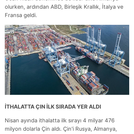
Çerezlere ilişkin tercihlerinizi aşağıda yer alan panel
olurken, ardından ABD, Birleşik Krallık, İtalya ve
vasıtasıyla belirleyebilirsiniz. Çerezlere ilişkin detaylı bilgi
Fransa geldi.
için Ayarlar butonuna tıklayabilir,
Çerez Bilgilendirme
Metnimizi
ziyaret edebilirsiniz.
6698 sayılı Kişisel Verilerin Korunması Kanunu uyarınca
hazırlanmış Aydınlatma Metnimizi okumak ve sitemizde
ilgili mevzuata uygun olarak kullanılan çerezlerle ilgili bilgi
almak için lütfen
tıklayınız
.
İTHALATTA ÇIN İLK SIRADA YER ALDI
Nisan ayında ithalatta ilk sırayı 4 milyar 476
milyon dolarla Çin aldı. Çin'i Rusya, Almanya,