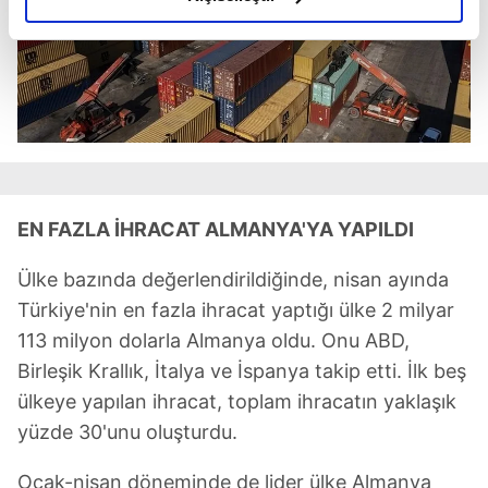
elimizden gelen çabayı gösterdiğimizi ve bu noktada,
reklamların maliyetlerimizi karşılamak noktasında tek gelir
kalemimiz olduğunu sizlere hatırlatmak isteriz.
Her halükârda, kullanıcılar, bu çerezlere izin vermedikleri
takdirde, kullanıcılara hedefli reklamlar
gösterilmeyecektir."
EN FAZLA İHRACAT ALMANYA'YA YAPILDI
Sizlere daha iyi bir hizmet sunabilmek için İnternet
Sitemizde kendimize ve üçüncü kişilere ait çerezler
Ülke bazında değerlendirildiğinde, nisan ayında
kullanılmaktadır. Bu çerezler vasıtasıyla çeşitli kişisel
verileriniz işlenmekte olup gerekli olan çerezler bilgi
Türkiye'nin en fazla ihracat yaptığı ülke 2 milyar
toplumu hizmetlerinin sunulması amacıyla
113 milyon dolarla Almanya oldu. Onu ABD,
kullanılmaktadır. Diğer çerezler, sitemizin daha işlevsel
Birleşik Krallık, İtalya ve İspanya takip etti. İlk beş
kılınması ve kişiselleştirilmesi ve sizlere yönelik
ülkeye yapılan ihracat, toplam ihracatın yaklaşık
reklam/pazarlama faaliyetlerinin yapılması, amaçlarıyla
yüzde 30'unu oluşturdu.
sınırlı olarak açık rızanız dahilinde kullanılacaktır.
Ocak-nisan döneminde de lider ülke Almanya