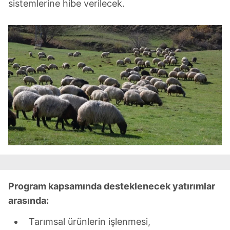
sistemlerine hibe verilecek.
sınırlı olarak açık rızanız dahilinde kullanılacaktır.
Çerezlere ilişkin tercihlerinizi aşağıda yer alan panel
vasıtasıyla belirleyebilirsiniz. Çerezlere ilişkin detaylı bilgi
için Ayarlar butonuna tıklayabilir,
Çerez Bilgilendirme
Metnimizi
ziyaret edebilirsiniz.
6698 sayılı Kişisel Verilerin Korunması Kanunu uyarınca
hazırlanmış Aydınlatma Metnimizi okumak ve sitemizde
ilgili mevzuata uygun olarak kullanılan çerezlerle ilgili bilgi
almak için lütfen
tıklayınız
.
Program kapsamında desteklenecek yatırımlar
arasında:
Tarımsal ürünlerin işlenmesi,