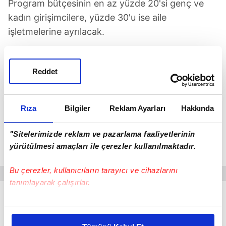
Program bütçesinin en az yüzde 20'si genç ve
kadın girişimcilere, yüzde 30'u ise aile
işletmelerine ayrılacak.
Tarımsal açıdan yeraltı suları yetersiz seviyede
ilan edilen ilçelerde yapılacak başvurularda, tüm
Reddet
konular için yüzde 70 hibe desteği verilecek.
Özellikle yatırımlarını büyütmek isteyen üreticiler
Rıza
Bilgiler
Reklam Ayarları
Hakkında
için hazırlanan program; makine ekipman
alımından ahır modernizasyonuna, dijital tarım
"Sitelerimizde reklam ve pazarlama faaliyetlerinin
teknolojilerinden işleme tesislerine kadar birçok
yürütülmesi amaçları ile çerezler kullanılmaktadır.
yatırımı kapsıyor.
Bu çerezler, kullanıcıların tarayıcı ve cihazlarını
tanımlayarak çalışırlar.
Bu çerezlere izin vermeniz halinde sizlere özel
kişiselleştirilmiş reklamlar sunabilir, sayfalarımızda sizlere