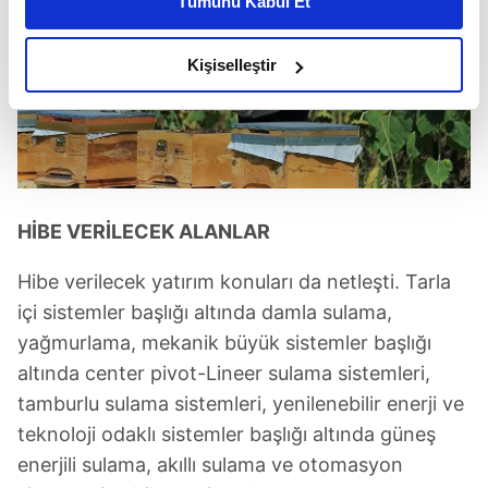
Tümünü Kabul Et
daha iyi reklam deneyimi yaşatabiliriz. Bunu yaparken
amacımızın size daha iyi bir reklam deneyimi sunmak
olduğunu ve sizlere en iyi içerikleri sunabilmek adına
Kişiselleştir
elimizden gelen çabayı gösterdiğimizi ve bu noktada,
reklamların maliyetlerimizi karşılamak noktasında tek gelir
kalemimiz olduğunu sizlere hatırlatmak isteriz.
Her halükârda, kullanıcılar, bu çerezlere izin vermedikleri
takdirde, kullanıcılara hedefli reklamlar
HİBE VERİLECEK ALANLAR
gösterilmeyecektir."
Hibe verilecek yatırım konuları da netleşti. Tarla
Sizlere daha iyi bir hizmet sunabilmek için İnternet
içi sistemler başlığı altında damla sulama,
Sitemizde kendimize ve üçüncü kişilere ait çerezler
yağmurlama, mekanik büyük sistemler başlığı
kullanılmaktadır. Bu çerezler vasıtasıyla çeşitli kişisel
altında center pivot-Lineer sulama sistemleri,
verileriniz işlenmekte olup gerekli olan çerezler bilgi
tamburlu sulama sistemleri, yenilenebilir enerji ve
toplumu hizmetlerinin sunulması amacıyla
kullanılmaktadır. Diğer çerezler, sitemizin daha işlevsel
teknoloji odaklı sistemler başlığı altında güneş
kılınması ve kişiselleştirilmesi ve sizlere yönelik
enerjili sulama, akıllı sulama ve otomasyon
reklam/pazarlama faaliyetlerinin yapılması, amaçlarıyla