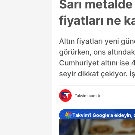
Sarı metalde 
fiyatları ne 
Altın fiyatları yeni gü
görürken, ons altındaki
Cumhuriyet altını ise 
seyir dikkat çekiyor. İş
Takvim.com.tr
Takvim'i Google'a ekleyin,