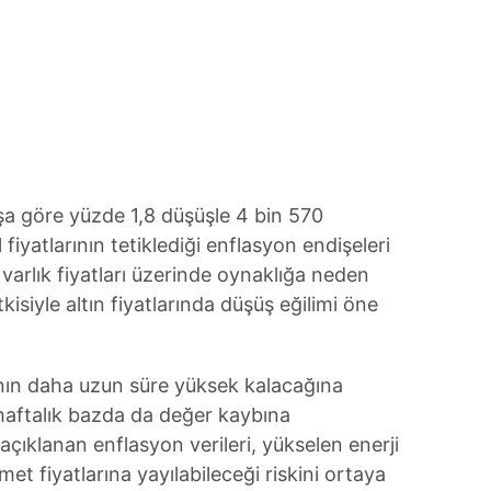
 çerezlerle ilgili bilgi almak için lütfen
tıklayınız
.
şa göre yüzde 1,8 düşüşle 4 bin 570
fiyatlarının tetiklediği enflasyon endişeleri
ş varlık fiyatları üzerinde oynaklığa neden
isiyle altın fiyatlarında düşüş eğilimi öne
arının daha uzun süre yüksek kalacağına
e haftalık bazda da değer kaybına
açıklanan enflasyon verileri, yükselen enerji
met fiyatlarına yayılabileceği riskini ortaya