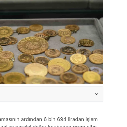
amasının ardından 6 bin 694 liradan işlem
azalışa paralel değer kaybeden gram altın,