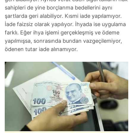
vasıtasıyla belirleyebilirsiniz. Çerezlere ilişkin detaylı bilgi
sahipleri de yine borçlanma bedellerini aynı
için Ayarlar butonuna tıklayabilir,
Çerez Bilgilendirme
şartlarda geri alabiliyor. Kısmi iade yapılamıyor.
Metnimizi
ziyaret edebilirsiniz.
İade faizsiz olarak yapılıyor. İhyada ise uygulama
farklı. Eğer ihya işlemi gerçekleşmiş ve ödeme
6698 sayılı Kişisel Verilerin Korunması Kanunu uyarınca
yapılmışsa, sonrasında bundan vazgeçilemiyor,
hazırlanmış Aydınlatma Metnimizi okumak ve sitemizde
ilgili mevzuata uygun olarak kullanılan çerezlerle ilgili bilgi
ödenen tutar iade alınamıyor.
almak için lütfen
tıklayınız
.