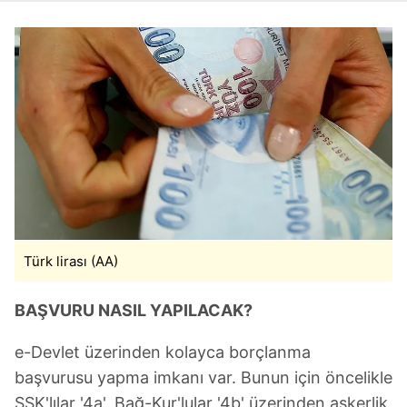
Türk lirası (AA)
BAŞVURU NASIL YAPILACAK?
e-Devlet üzerinden kolayca borçlanma
başvurusu yapma imkanı var. Bunun için öncelikle
SSK'lılar '4a', Bağ-Kur'lular '4b' üzerinden askerlik