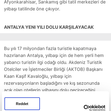
Afyonkarahisar, Sarıkamış gibi tatil merkezleri de
yılbaşı tatilinde öne çıkıyor.
ANTALYA YENI YILI DOLU KARŞILAYACAK
Bu yılı 17 milyondan fazla turistle kapatmaya
hazırlanan Antalya, yılbaşı için de hem yerli hem
yabancı turistin ilgi odağı oldu. Akdeniz Turistik
Otelciler ve İşletmeciler Birliği (AKTOB) Başkanı
Kaan Kaşif Kavaloğlu, yılbaşı için
rezervasyonların başladığını ve kış sezonunda
açık olan otellerin yılbaşını dolu geçireceğini
söyledi. Kavaloğlu, "Ana pazarlarımız Rusya,
Almanya, İngiltere'den yoğun talep var ama son
Reddet
zamanlarda Balkan ülkelerinden de Antalya ciddi