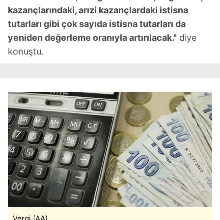
vasıtasıyla belirleyebilirsiniz. Çerezlere ilişkin detaylı bilgi
kazançlarındaki, arızi kazançlardaki istisna
için Ayarlar butonuna tıklayabilir,
Çerez Bilgilendirme
tutarları gibi çok sayıda istisna tutarları da
Metnimizi
ziyaret edebilirsiniz.
yeniden değerleme oranıyla artırılacak."
diye
konuştu.
6698 sayılı Kişisel Verilerin Korunması Kanunu uyarınca
hazırlanmış Aydınlatma Metnimizi okumak ve sitemizde
ilgili mevzuata uygun olarak kullanılan çerezlerle ilgili bilgi
almak için lütfen
tıklayınız
.
Vergi (AA)