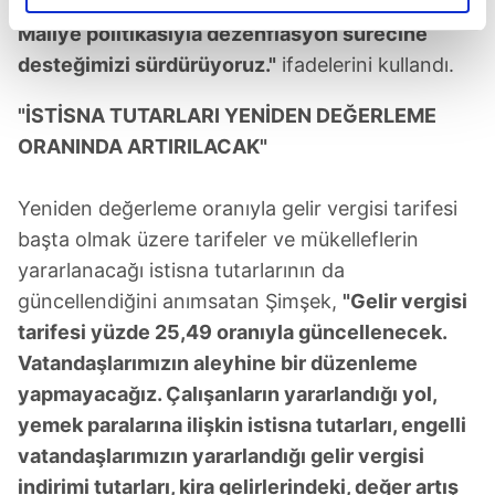
değerleme oranının altında belirleyeceğiz.
elimizden gelen çabayı gösterdiğimizi ve bu noktada,
Maliye politikasıyla dezenflasyon sürecine
reklamların maliyetlerimizi karşılamak noktasında tek gelir
desteğimizi sürdürüyoruz."
ifadelerini kullandı.
kalemimiz olduğunu sizlere hatırlatmak isteriz.
"İSTİSNA TUTARLARI YENİDEN DEĞERLEME
Her halükârda, kullanıcılar, bu çerezlere izin vermedikleri
takdirde, kullanıcılara hedefli reklamlar
ORANINDA ARTIRILACAK"
gösterilmeyecektir."
Yeniden değerleme oranıyla gelir vergisi tarifesi
Sizlere daha iyi bir hizmet sunabilmek için İnternet
başta olmak üzere tarifeler ve mükelleflerin
Sitemizde kendimize ve üçüncü kişilere ait çerezler
yararlanacağı istisna tutarlarının da
kullanılmaktadır. Bu çerezler vasıtasıyla çeşitli kişisel
güncellendiğini anımsatan Şimşek,
"Gelir vergisi
verileriniz işlenmekte olup gerekli olan çerezler bilgi
toplumu hizmetlerinin sunulması amacıyla
tarifesi yüzde 25,49 oranıyla güncellenecek.
kullanılmaktadır. Diğer çerezler, sitemizin daha işlevsel
Vatandaşlarımızın aleyhine bir düzenleme
kılınması ve kişiselleştirilmesi ve sizlere yönelik
yapmayacağız. Çalışanların yararlandığı yol,
reklam/pazarlama faaliyetlerinin yapılması, amaçlarıyla
yemek paralarına ilişkin istisna tutarları, engelli
sınırlı olarak açık rızanız dahilinde kullanılacaktır.
vatandaşlarımızın yararlandığı gelir vergisi
indirimi tutarları, kira gelirlerindeki, değer artış
Çerezlere ilişkin tercihlerinizi aşağıda yer alan panel