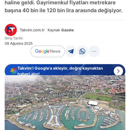
haline geldi. Gayrimenkul fiyatları metrekare
başına 40 bin ile 120 bin lira arasında değişiyor.
Takvim.com.tr
Kaynak
Gazete
Giriş Tarihi:
08 Ağustos 2025
Takvim'i Google'a ekleyin, doğru kaynaktan
haberi alın!