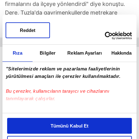
firmalarını da ilçeye yönlendirdi" diye konuştu.
Dere, Tuzla'da gayrimenkullerde metrekare
fiyatlarının özelliklerine göre değiştiğini ve 40 bin
-120 bin lira arasında değiştiğini açıkladı.
Reddet
Rıza
Bilgiler
Reklam Ayarları
Hakkında
İstanbul
Tuzla
"Sitelerimizde reklam ve pazarlama faaliyetlerinin
yürütülmesi amaçları ile çerezler kullanılmaktadır.
SONRAKİ HABER
Bilanço sınırı iki katına çıktı
Bu çerezler, kullanıcıların tarayıcı ve cihazlarını
tanımlayarak çalışırlar.
ÖNCEKİ HABER
İşte kasadaki para!
Bu çerezlere izin vermeniz halinde sizlere özel
kişiselleştirilmiş reklamlar sunabilir, sayfalarımızda sizlere
Tümünü Kabul Et
daha iyi reklam deneyimi yaşatabiliriz. Bunu yaparken
amacımızın size daha iyi bir reklam deneyimi sunmak