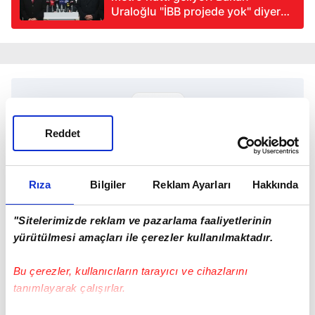
Uraloğlu "İBB projede yok" diyerek
müjdeyi verdi: İstanbulumuza
hizmet etmeye devam ediyoruz
Reddet
TAKVİM UYGULAMASINI İNDİRMEK İÇİN
TIKLAYIN
Rıza
Bilgiler
Reklam Ayarları
Hakkında
"Sitelerimizde reklam ve pazarlama faaliyetlerinin
yürütülmesi amaçları ile çerezler kullanılmaktadır.
İstanbul Valiliği
Bu çerezler, kullanıcıların tarayıcı ve cihazlarını
tanımlayarak çalışırlar.
SONRAKİ HABER