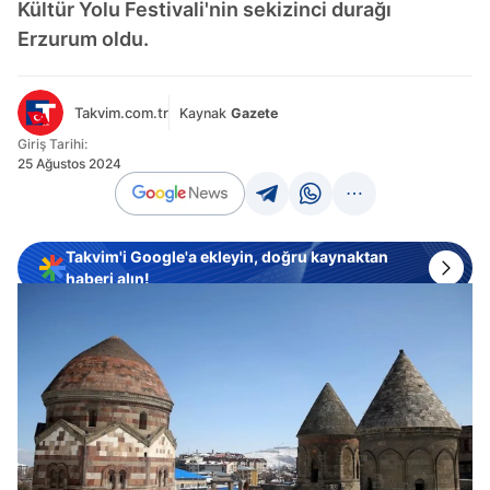
Kültür Yolu Festivali'nin sekizinci durağı
Erzurum oldu.
Takvim.com.tr
Kaynak
Gazete
Giriş Tarihi:
25 Ağustos 2024
Takvim'i Google'a ekleyin, doğru kaynaktan
haberi alın!