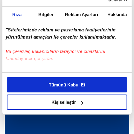
SONRAKİ HABER
Yetkisi olmayana izin yok!
Rıza
Bilgiler
Reklam Ayarları
Hakkında
"Sitelerimizde reklam ve pazarlama faaliyetlerinin
ÖNCEKİ HABER
Kira gelirini beyan etmeyenlere ceza
yürütülmesi amaçları ile çerezler kullanılmaktadır.
Bu çerezler, kullanıcıların tarayıcı ve cihazlarını
tanımlayarak çalışırlar.
Günün Manşetleri
Tüm Manşetler
Bu çerezlere izin vermeniz halinde sizlere özel
kişiselleştirilmiş reklamlar sunabilir, sayfalarımızda sizlere
Tümünü Kabul Et
daha iyi reklam deneyimi yaşatabiliriz. Bunu yaparken
amacımızın size daha iyi bir reklam deneyimi sunmak
olduğunu ve sizlere en iyi içerikleri sunabilmek adına
Kişiselleştir
elimizden gelen çabayı gösterdiğimizi ve bu noktada,
reklamların maliyetlerimizi karşılamak noktasında tek gelir
kalemimiz olduğunu sizlere hatırlatmak isteriz.