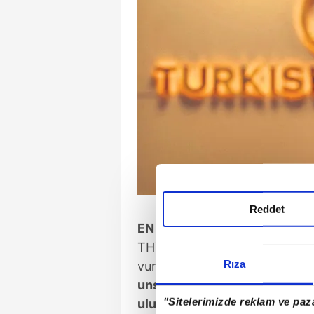
Reddet
EN ÇOK UÇAN ŞİRKET
THY'nin dünyanın en çok ülke
Rıza
vurgu yapan Yönetim Kurulu 
unsurlarından biri, kapsamlı
"Sitelerimizde reklam ve paza
uluslararası uçuş ağına sahip 