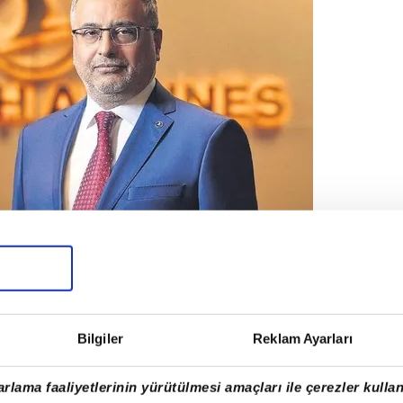
sine uçuş yapan hava yolu şirketi olduğuna
Bilgiler
Reklam Ayarları
Başkanı Ahmet Bolat,
"Başarımızın ana
 uçuş ağımız. Dünyanın en geniş
rlama faaliyetlerinin yürütülmesi amaçları ile çerezler kullan
hava yolu şirketi olarak öncelikli