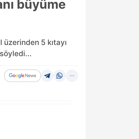
kanı büyüme
l üzerinden 5 kıtayı
söyledi...