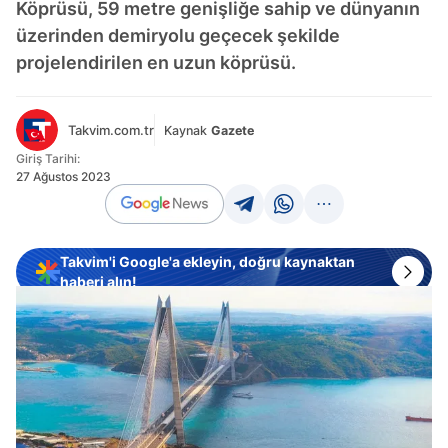
Köprüsü, 59 metre genişliğe sahip ve dünyanın
üzerinden demiryolu geçecek şekilde
projelendirilen en uzun köprüsü.
Takvim.com.tr
Kaynak
Gazete
Giriş Tarihi:
27 Ağustos 2023
Takvim'i Google'a ekleyin, doğru kaynaktan
haberi alın!