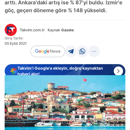
arttı. Ankara'daki artış ise % 87'yi buldu. İzmir'e
göç, geçen döneme göre % 148 yükseldi.
Takvim.com.tr
Kaynak
Gazete
Giriş Tarihi:
05 Eylül 2021
Takvim'i Google'a ekleyin, doğru kaynaktan
haberi alın!