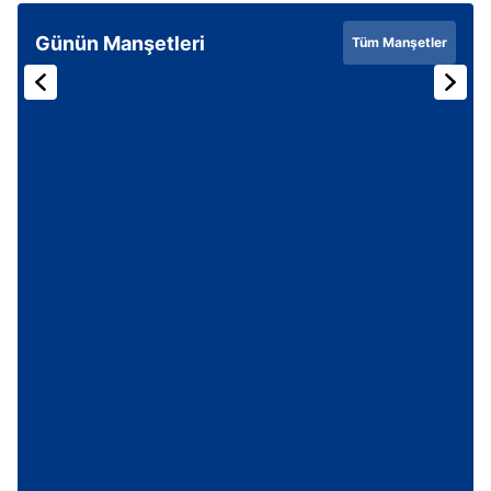
Çerezlere ilişkin tercihlerinizi aşağıda yer alan panel
Günün Manşetleri
Tüm Manşetler
vasıtasıyla belirleyebilirsiniz. Çerezlere ilişkin detaylı bilgi
için Ayarlar butonuna tıklayabilir,
Çerez Bilgilendirme
Metnimizi
ziyaret edebilirsiniz.
6698 sayılı Kişisel Verilerin Korunması Kanunu uyarınca
hazırlanmış Aydınlatma Metnimizi okumak ve sitemizde
ilgili mevzuata uygun olarak kullanılan çerezlerle ilgili bilgi
almak için lütfen
tıklayınız
.