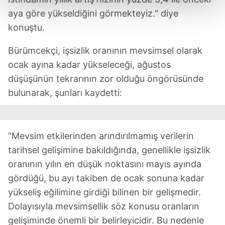
aya göre yükseldiğini görmekteyiz." diye
Her halükârda, kullanıcılar, bu çerezlere izin vermedikleri
konuştu.
takdirde, kullanıcılara hedefli reklamlar
gösterilmeyecektir."
Bürümcekçi, işsizlik oranının mevsimsel olarak
ocak ayına kadar yükseleceği, ağustos
Sizlere daha iyi bir hizmet sunabilmek için İnternet
düşüşünün tekrarının zor olduğu öngörüsünde
Sitemizde kendimize ve üçüncü kişilere ait çerezler
bulunarak, şunları kaydetti:
kullanılmaktadır. Bu çerezler vasıtasıyla çeşitli kişisel
verileriniz işlenmekte olup gerekli olan çerezler bilgi
toplumu hizmetlerinin sunulması amacıyla
kullanılmaktadır. Diğer çerezler, sitemizin daha işlevsel
"Mevsim etkilerinden arındırılmamış verilerin
kılınması ve kişiselleştirilmesi ve sizlere yönelik
tarihsel gelişimine bakıldığında, genellikle işsizlik
reklam/pazarlama faaliyetlerinin yapılması, amaçlarıyla
oranının yılın en düşük noktasını mayıs ayında
sınırlı olarak açık rızanız dahilinde kullanılacaktır.
gördüğü, bu ayı takiben de ocak sonuna kadar
yükseliş eğilimine girdiği bilinen bir gelişmedir.
Çerezlere ilişkin tercihlerinizi aşağıda yer alan panel
vasıtasıyla belirleyebilirsiniz. Çerezlere ilişkin detaylı bilgi
Dolayısıyla mevsimsellik söz konusu oranların
için Ayarlar butonuna tıklayabilir,
Çerez Bilgilendirme
gelişiminde önemli bir belirleyicidir. Bu nedenle