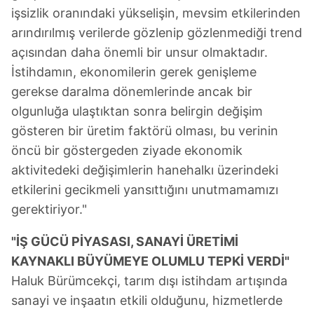
Metnimizi
ziyaret edebilirsiniz.
işsizlik oranındaki yükselişin, mevsim etkilerinden
arındırılmış verilerde gözlenip gözlenmediği trend
6698 sayılı Kişisel Verilerin Korunması Kanunu uyarınca
açısından daha önemli bir unsur olmaktadır.
hazırlanmış Aydınlatma Metnimizi okumak ve sitemizde
İstihdamın, ekonomilerin gerek genişleme
ilgili mevzuata uygun olarak kullanılan çerezlerle ilgili bilgi
almak için lütfen
tıklayınız
.
gerekse daralma dönemlerinde ancak bir
olgunluğa ulaştıktan sonra belirgin değişim
gösteren bir üretim faktörü olması, bu verinin
öncü bir göstergeden ziyade ekonomik
aktivitedeki değişimlerin hanehalkı üzerindeki
etkilerini gecikmeli yansıttığını unutmamamızı
gerektiriyor."
"İŞ GÜCÜ PİYASASI, SANAYİ ÜRETİMİ
KAYNAKLI BÜYÜMEYE OLUMLU TEPKİ VERDİ"
Haluk Bürümcekçi, tarım dışı istihdam artışında
sanayi ve inşaatın etkili olduğunu, hizmetlerde