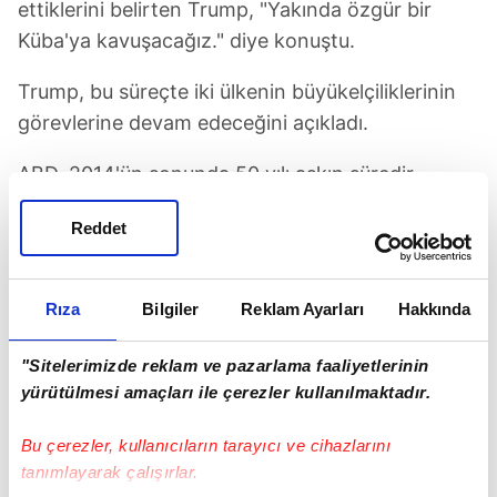
ettiklerini belirten Trump, "Yakında özgür bir
Küba'ya kavuşacağız." diye konuştu.
Trump, bu süreçte iki ülkenin büyükelçiliklerinin
görevlerine devam edeceğini açıkladı.
ABD, 2014'ün sonunda 50 yılı aşkın süredir
diplomatik bağı bulunmayan ve ekonomik
Reddet
yaptırım uyguladığı Küba ile ilişkileri
normalleştirme kararı almış, geçen yıl iki ülke
karşılıklı olarak büyükelçiliklerini yeniden açmıştı.
Rıza
Bilgiler
Reklam Ayarları
Hakkında
Taraflar, son olarak iki ülke arasında karşılıklı
tarifeli uçak seferlerini başlatmak üzere anlaşma
"Sitelerimizde reklam ve pazarlama faaliyetlerinin
imzalamıştı.
yürütülmesi amaçları ile çerezler kullanılmaktadır.
ABD Başkanı Donald Trump
Bu çerezler, kullanıcıların tarayıcı ve cihazlarını
tanımlayarak çalışırlar.