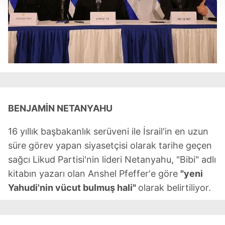
Her halükârda, kullanıcılar, bu çerezlere izin vermedikleri
takdirde, kullanıcılara hedefli reklamlar
gösterilmeyecektir."
Sizlere daha iyi bir hizmet sunabilmek için İnternet
Sitemizde kendimize ve üçüncü kişilere ait çerezler
kullanılmaktadır. Bu çerezler vasıtasıyla çeşitli kişisel
verileriniz işlenmekte olup gerekli olan çerezler bilgi
toplumu hizmetlerinin sunulması amacıyla
BENJAMİN NETANYAHU
kullanılmaktadır. Diğer çerezler, sitemizin daha işlevsel
kılınması ve kişiselleştirilmesi ve sizlere yönelik
16 yıllık başbakanlık serüveni ile İsrail'in en uzun
reklam/pazarlama faaliyetlerinin yapılması, amaçlarıyla
süre görev yapan siyasetçisi olarak tarihe geçen
sınırlı olarak açık rızanız dahilinde kullanılacaktır.
sağcı Likud Partisi'nin lideri Netanyahu, "Bibi" adlı
kitabın yazarı olan Anshel Pfeffer'e göre
"yeni
Çerezlere ilişkin tercihlerinizi aşağıda yer alan panel
Yahudi'nin vücut bulmuş hali"
olarak belirtiliyor.
vasıtasıyla belirleyebilirsiniz. Çerezlere ilişkin detaylı bilgi
için Ayarlar butonuna tıklayabilir,
Çerez Bilgilendirme
Metnimizi
ziyaret edebilirsiniz.