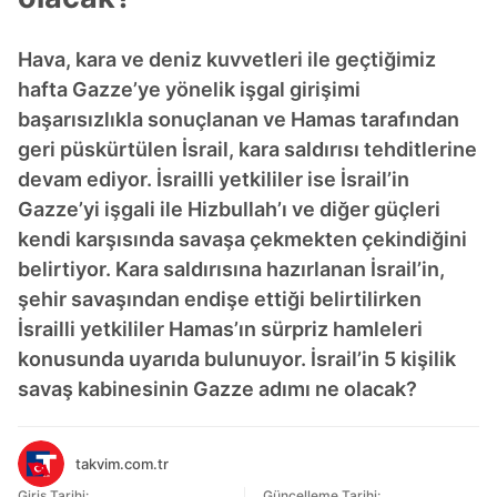
Hava, kara ve deniz kuvvetleri ile geçtiğimiz
hafta Gazze’ye yönelik işgal girişimi
başarısızlıkla sonuçlanan ve Hamas tarafından
geri püskürtülen İsrail, kara saldırısı tehditlerine
devam ediyor. İsrailli yetkililer ise İsrail’in
Gazze’yi işgali ile Hizbullah’ı ve diğer güçleri
kendi karşısında savaşa çekmekten çekindiğini
belirtiyor. Kara saldırısına hazırlanan İsrail’in,
şehir savaşından endişe ettiği belirtilirken
İsrailli yetkililer Hamas’ın sürpriz hamleleri
konusunda uyarıda bulunuyor. İsrail’in 5 kişilik
savaş kabinesinin Gazze adımı ne olacak?
takvim.com.tr
Giriş Tarihi:
Güncelleme Tarihi: