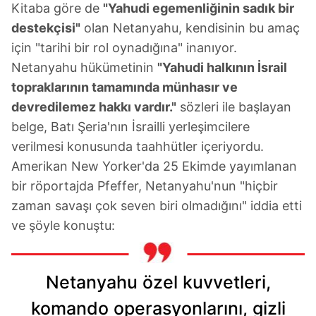
Kitaba göre de
"Yahudi egemenliğinin sadık bir
6698 sayılı Kişisel Verilerin Korunması Kanunu uyarınca
destekçisi"
olan Netanyahu, kendisinin bu amaç
hazırlanmış Aydınlatma Metnimizi okumak ve sitemizde
için "tarihi bir rol oynadığına" inanıyor.
ilgili mevzuata uygun olarak kullanılan çerezlerle ilgili bilgi
Netanyahu hükümetinin
"Yahudi halkının İsrail
almak için lütfen
tıklayınız
.
topraklarının tamamında münhasır ve
devredilemez hakkı vardır."
sözleri ile başlayan
belge, Batı Şeria'nın İsrailli yerleşimcilere
verilmesi konusunda taahhütler içeriyordu.
Amerikan New Yorker'da 25 Ekimde yayımlanan
bir röportajda Pfeffer, Netanyahu'nun "hiçbir
zaman savaşı çok seven biri olmadığını" iddia etti
ve şöyle konuştu:
Netanyahu özel kuvvetleri,
komando operasyonlarını, gizli