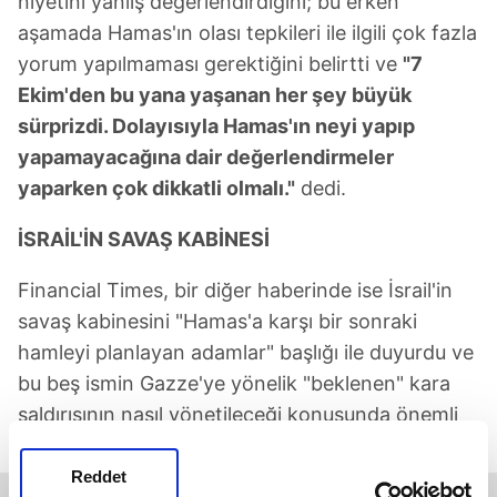
niyetini yanlış değerlendirdiğini; bu erken
aşamada Hamas'ın olası tepkileri ile ilgili çok fazla
yorum yapılmaması gerektiğini belirtti ve
"7
Ekim'den bu yana yaşanan her şey büyük
sürprizdi. Dolayısıyla Hamas'ın neyi yapıp
yapamayacağına dair değerlendirmeler
yaparken çok dikkatli olmalı."
dedi.
İSRAİL'İN SAVAŞ KABİNESİ
Financial Times, bir diğer haberinde ise İsrail'in
savaş kabinesini "Hamas'a karşı bir sonraki
hamleyi planlayan adamlar" başlığı ile duyurdu ve
bu beş ismin Gazze'ye yönelik "beklenen" kara
saldırısının nasıl yönetileceği konusunda önemli
bir kararla karşı karşıya olduğunu belirtti.
Reddet