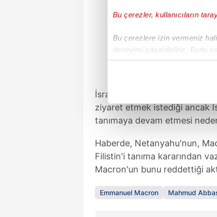
Bu çerezler, kullanıcıların tara
Bu çerezlere izin vermeniz halin
deneyimi yaşatabiliriz. Bunu y
içerikleri sunabilmek adına el
noktasında tek gelir kalemimiz 
İsrail devlet televizyonu KAN
Her halükârda, kullanıcılar, bu 
ziyaret etmek istediği ancak İsr
Sizlere daha iyi bir hizmet sun
tanımaya devam etmesi nedeniyl
çerezler vasıtasıyla çeşitli kiş
Haberde, Netanyahu'nun, Macro
amacıyla kullanılmaktadır. Diğer
reklam/pazarlama faaliyetlerinin
Filistin'i tanıma kararından v
Macron'un bunu reddettiği akta
Çerezlere ilişkin tercihlerinizi 
butonuna tıklayabilir,
Çerez Bi
Emmanuel Macron
Mahmud Abba
6698 sayılı Kişisel Verilerin 