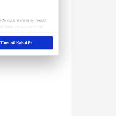
ızda sizlere daha iyi reklam
duğunu ve sizlere en iyi
liyetlerimizi karşılamak
Tümünü Kabul Et
ar gösterilmeyecektir."
çerezler kullanılmaktadır. Bu
u hizmetlerinin sunulması
i ve sizlere yönelik
nılacaktır.
kin detaylı bilgi için Ayarlar
ak ve sitemizde ilgili