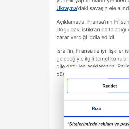
yönelik yaptırımların yeniden
Ukrayna
'daki savaşın ele alındı
Açıklamada, Fransa'nın Filistin
Doğu'daki istikrarı baltaladığı 
zarar verdiği iddia edildi.
İsrail'in, Fransa ile iyi ilişkiler
geleceğiyle ilgili temel konul
dile getirilen açıklamada, Paris
düşmanca adım attığı ve tutum 
Reddet
Rıza
"Sitelerimizde reklam ve paza