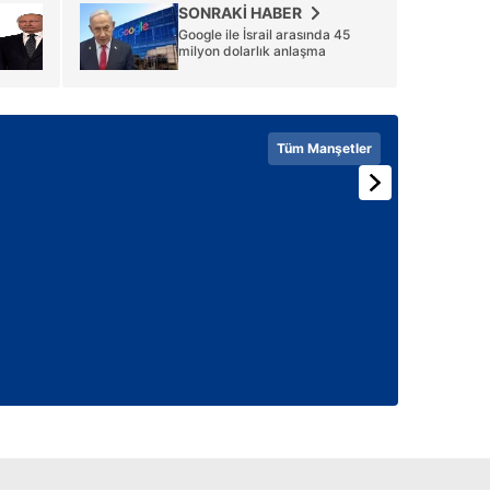
SONRAKİ HABER
 çerezlerle ilgili bilgi almak için lütfen
tıklayınız
.
Google ile İsrail arasında 45
milyon dolarlık anlaşma
Tüm Manşetler