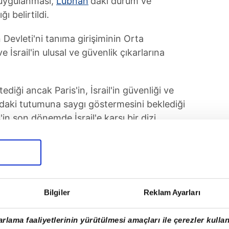
 uygulanması,
Lübnan
'daki durum ve
ğı belirtildi.
 Devleti'ni tanıma girişiminin Orta
ve İsrail'in ulusal ve güvenlik çıkarlarına
 istediği ancak Paris'in, İsrail'in güvenliği ve
ardaki tutumuna saygı göstermesini beklediği
'in son dönemde İsrail'e karşı bir dizi
sergilediği ileri sürüldü.
Bilgiler
Reklam Ayarları
rlama faaliyetlerinin yürütülmesi amaçları ile çerezler kullan