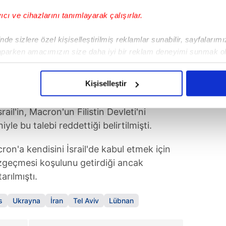
yıcı ve cihazlarını tanımlayarak çalışırlar.
de sizlere özel kişiselleştirilmiş reklamlar sunabilir, sayfalarım
aparken amacımızın size daha iyi bir reklam deneyimi sunmak ol
imizden gelen çabayı gösterdiğimizi ve bu noktada, reklamların ma
olduğunu sizlere hatırlatmak isteriz.
Kişiselleştir
'ın dünkü haberinde, Macron'un
Tel Aviv
'i
çerezlere izin vermedikleri takdirde, kullanıcılara hedefli reklaml
ail'in, Macron'un Filistin Devleti'ni
abilmek için İnternet Sitemizde kendimize ve üçüncü kişilere ait 
e bu talebi reddettiği belirtilmişti.
isel verileriniz işlenmekte olup gerekli olan çerezler bilgi toplum
n'a kendisini İsrail'de kabul etmek için
 çerezler, sitemizin daha işlevsel kılınması ve kişiselleştirilmes
 yapılması, amaçlarıyla sınırlı olarak açık rızanız dahilinde kulla
azgeçmesi koşulunu getirdiği ancak
rılmıştı.
aşağıda yer alan panel vasıtasıyla belirleyebilirsiniz. Çerezlere iliş
lgilendirme Metnimizi
ziyaret edebilirsiniz.
s
Ukrayna
İran
Tel Aviv
Lübnan
Korunması Kanunu uyarınca hazırlanmış Aydınlatma Metnimizi okum