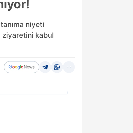
mıyor!
i tanıma niyeti
iyaretini kabul