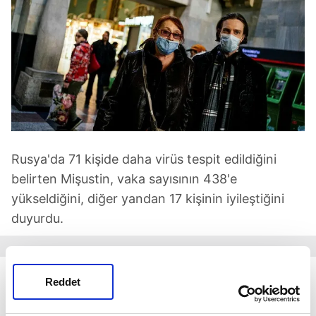
Rusya'da 71 kişide daha virüs tespit edildiğini
belirten Mişustin, vaka sayısının 438'e
yükseldiğini, diğer yandan 17 kişinin iyileştiğini
duyurdu.
65 YAŞ VE ÜZERİ MOSKOVALILARIN SOKAĞA
Reddet
ÇIKMALARI YASAKLANDI