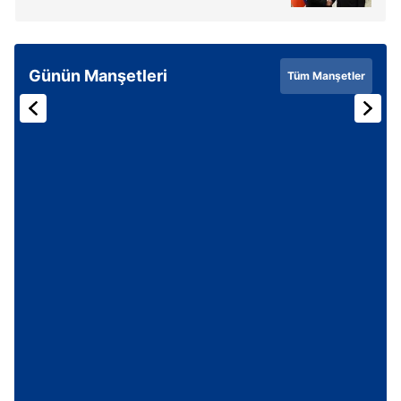
6698 sayılı Kişisel Verilerin Korunması Kanunu uyarınca
hazırlanmış Aydınlatma Metnimizi okumak ve sitemizde
ilgili mevzuata uygun olarak kullanılan çerezlerle ilgili bilgi
Günün Manşetleri
Tüm Manşetler
almak için lütfen
tıklayınız
.