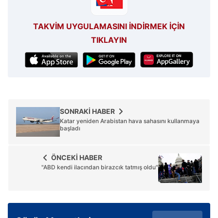
hazırlanmış Aydınlatma Metnimizi okumak ve sitemizde
ilgili mevzuata uygun olarak kullanılan çerezlerle ilgili bilgi
TAKVİM UYGULAMASINI İNDİRMEK İÇİN
almak için lütfen
tıklayınız
.
TIKLAYIN
SONRAKİ HABER
Katar yeniden Arabistan hava sahasını kullanmaya
başladı
ÖNCEKİ HABER
"ABD kendi ilacından birazcık tatmış oldu"