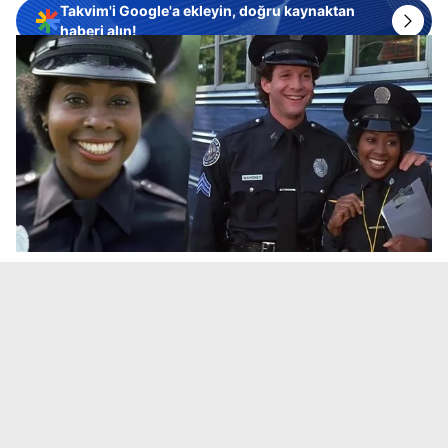
Takvim'i Google'a ekleyin, doğru kaynaktan
haberi alın!