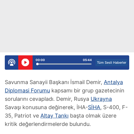
00:00
05:44
Tüm Sesli Haberler
Savunma Sanayii Başkanı İsmail Demir,
Antalya
Diplomasi Forumu
kapsamı bir grup gazetecinin
sorularını cevapladı. Demir, Rusya
Ukrayna
Savaşı konusuna değinerek, İHA-
SİHA
, S-400, F-
35, Patriot ve
Altay Tankı
başta olmak üzere
kritik değerlendirmelerde bulundu.