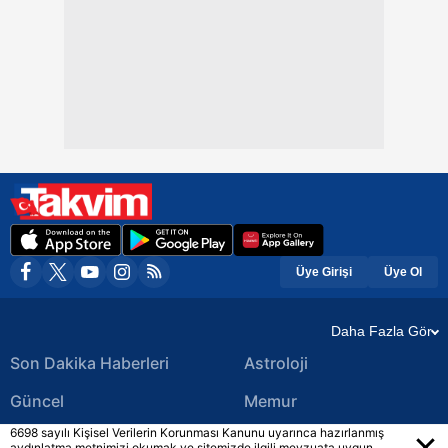
Üye Girişi
Üye Ol
Daha Fazla Gör
Son Dakika Haberleri
Astroloji
Güncel
Memur
6698 sayılı Kişisel Verilerin Korunması Kanunu uyarınca hazırlanmış
Ekonomi Haberleri
Yerel Haberler
aydınlatma metnimizi okumak ve sitemizde ilgili mevzuata uygun