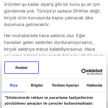
üründen şu kadar sipariş gibi bir konu şu an için
gündemde yok. Türkiye'yi sadece SİHA'lar değil,
birçok ürün konusunda kapısı çalınacak ülke
durumuna getirecektir.
Her muhaberede hava saldırısı olur. Eğer
havadan gelen saldırıları durduramıyorsanız,
birçok saldırıya maruz kalabiliyorsunuz. Hava
savunma sistemi konusunda biz şunu söylüyoruz:
şuanda kuvvetlerimizin kullanımında olan 4 tip
Reddet
hava savunma sistemimiz var. 3-4 sene öncesine
kadar bu rakam sıfırdı. Korkut, Sungur, HİSAR A+,
HİSAR O+ devrede. Siper'in ilk atışını yaptık.
Rıza
Bilgiler
Reklam Ayarları
Hakkında
Siper'in de çok kısa zamanda kendi içinde
evrimleşeceği bir süreci yaşayacağız.
"Sitelerimizde reklam ve pazarlama faaliyetlerinin
yürütülmesi amaçları ile çerezler kullanılmaktadır.