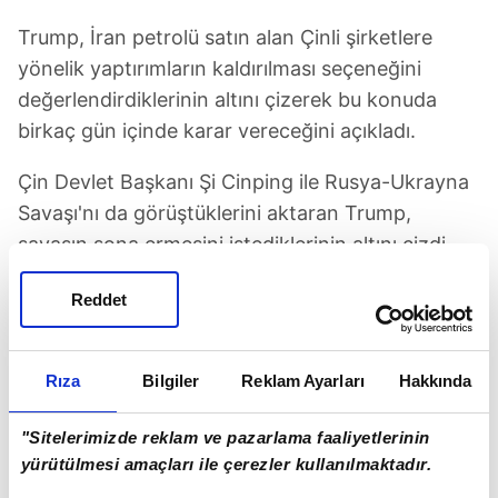
Trump, İran petrolü satın alan Çinli şirketlere
yönelik yaptırımların kaldırılması seçeneğini
değerlendirdiklerinin altını çizerek bu konuda
birkaç gün içinde karar vereceğini açıkladı.
Çin Devlet Başkanı Şi Cinping ile Rusya-Ukrayna
Savaşı'nı da görüştüklerini aktaran Trump,
savaşın sona ermesini istediklerinin altını çizdi.
Trump ayrıca, Çin'deki siyasi tutuklular konusunu
Reddet
Şi ile görüşmesinde gündeme getirdiğini kaydetti.
Çin'in Hong Kong Özel İdari Bölgesi'nde kapatılan
Rıza
Bilgiler
Reklam Ayarları
Hakkında
Apple Daily gazetesinin kurucusu, "halkı isyana
"Sitelerimizde reklam ve pazarlama faaliyetlerinin
teşvik" ve "dış güçlerle işbirliği" suçlarından 20 yıl
yürütülmesi amaçları ile çerezler kullanılmaktadır.
hapse çarptırılan muhalif medya patronu Jimmy