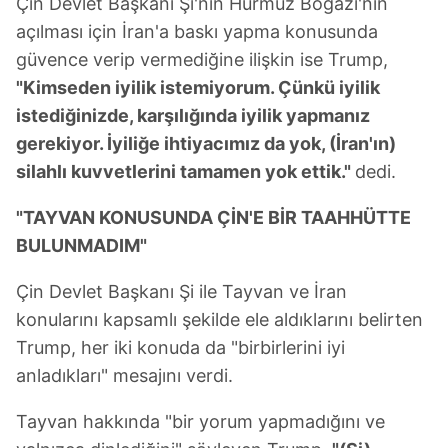
Çin Devlet Başkanı Şi'nin Hürmüz Boğazı'nın
açılması için İran'a baskı yapma konusunda
güvence verip vermediğine ilişkin ise Trump,
"Kimseden iyilik istemiyorum. Çünkü iyilik
istediğinizde, karşılığında iyilik yapmanız
gerekiyor. İyiliğe ihtiyacımız da yok, (İran'ın)
silahlı kuvvetlerini tamamen yok ettik."
dedi.
"TAYVAN KONUSUNDA ÇİN'E BİR TAAHHÜTTE
BULUNMADIM"
Çin Devlet Başkanı Şi ile Tayvan ve İran
konularını kapsamlı şekilde ele aldıklarını belirten
Trump, her iki konuda da "birbirlerini iyi
anladıkları" mesajını verdi.
Tayvan hakkında "bir yorum yapmadığını ve