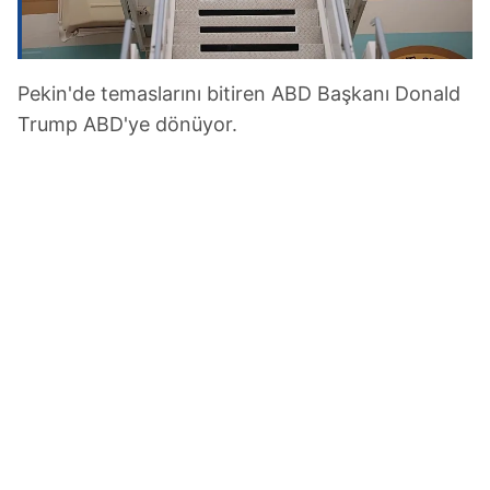
kullanılmaktadır. Bu çerezler vasıtasıyla çeşitli kişisel
verileriniz işlenmekte olup gerekli olan çerezler bilgi
toplumu hizmetlerinin sunulması amacıyla
kullanılmaktadır. Diğer çerezler, sitemizin daha işlevsel
Pekin'de temaslarını bitiren ABD Başkanı Donald
kılınması ve kişiselleştirilmesi ve sizlere yönelik
Trump ABD'ye dönüyor.
reklam/pazarlama faaliyetlerinin yapılması, amaçlarıyla
sınırlı olarak açık rızanız dahilinde kullanılacaktır.
Çerezlere ilişkin tercihlerinizi aşağıda yer alan panel
vasıtasıyla belirleyebilirsiniz. Çerezlere ilişkin detaylı bilgi
için Ayarlar butonuna tıklayabilir,
Çerez Bilgilendirme
Metnimizi
ziyaret edebilirsiniz.
6698 sayılı Kişisel Verilerin Korunması Kanunu uyarınca
hazırlanmış Aydınlatma Metnimizi okumak ve sitemizde
ilgili mevzuata uygun olarak kullanılan çerezlerle ilgili bilgi
almak için lütfen
tıklayınız
.