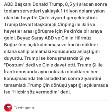
ABD Başkanı Donald Trump, 8,5 yıl aradan sonra
toplam servetleri yaklaşık 1 trilyon dolara yakın
olan bir heyetle Çin'e ziyaret gerçekleştirdi.
Trump Devlet Başkanı Şi Cinping ile ikili ve
heyetler arası görüşme için Pekin'de bir araya
geldi. Beyaz Saray ABD ve Çin'in Hürmüz
Boğazı'nın açık kalmaması ve İran'ın nükleer
silaha sahip olmaması konusunda anlaştığını
duyurdu. Trump ise konuşmasında Şi'ye
"Dostum" dedi ve Çin'e davet etti. Trump Şi ile
İran konusunda aynı noktada olduklarını her
konuşmasında tekrarladıktan sonra ziyaretini
tamamladı.Trump Çin dönüşü yaptığı açıklamada
ise "Hiçbir söz vermedim" dedi.
Takvim.com.tr