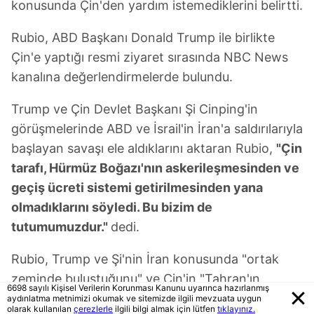
konusunda Çin'den yardım istemediklerini belirtti.
Rubio, ABD Başkanı Donald Trump ile birlikte
Çin'e yaptığı resmi ziyaret sırasında NBC News
kanalına değerlendirmelerde bulundu.
Trump ve Çin Devlet Başkanı Şi Cinping'in
görüşmelerinde ABD ve İsrail'in İran'a saldırılarıyla
başlayan savaşı ele aldıklarını aktaran Rubio,
"Çin
tarafı, Hürmüz Boğazı'nın askerileşmesinden ve
geçiş ücreti sistemi getirilmesinden yana
olmadıklarını söyledi. Bu bizim de
tutumumuzdur."
dedi.
Rubio, Trump ve Şi'nin İran konusunda "ortak
zeminde buluştuğunu" ve Çin'in "Tahran'ın
6698 sayılı Kişisel Verilerin Korunması Kanunu uyarınca hazırlanmış
nükleer silahlara sahip olmasına karşıtlığını teyit
aydınlatma metnimizi okumak ve sitemizde ilgili mevzuata uygun
olarak kullanılan
çerezlerle
ilgili bilgi almak için lütfen
tıklayınız.