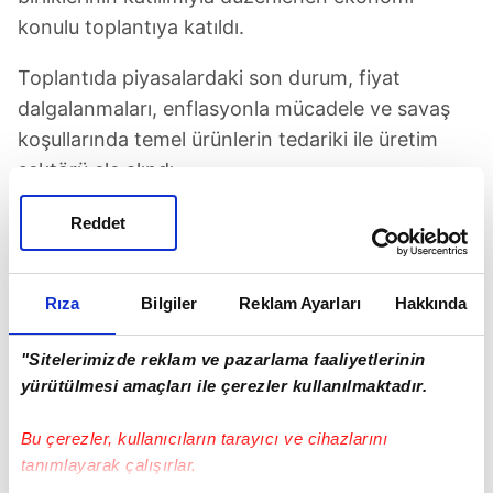
konulu toplantıya katıldı.
Toplantıda piyasalardaki son durum, fiyat
dalgalanmaları, enflasyonla mücadele ve savaş
koşullarında temel ürünlerin tedariki ile üretim
sektörü ele alındı.
Pezeşkiyan, burada yaptığı konuşmada,
"Savaş
Reddet
koşullarında stokçuluğu, dağıtım ağının
aksamasını ve kontrolsüz fiyat artışını önlemek
Rıza
Bilgiler
Reklam Ayarları
Hakkında
için, üretimden tüketime kadar zincirin tüm
halkalarının sürekli izlenmesi ve denetlenmesi
"Sitelerimizde reklam ve pazarlama faaliyetlerinin
gerekiyor."
ifadelerini kullandı.
yürütülmesi amaçları ile çerezler kullanılmaktadır.
Toplumun birinci derece ihtiyaçlarının
Bu çerezler, kullanıcıların tarayıcı ve cihazlarını
belirlenmesi, arz ile talebin dengeli şekilde
tanımlayarak çalışırlar.
yürütülmesi gerektiğini söyleyen Pezeşkiyan, bu