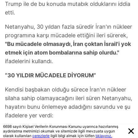
Trump ile de bu konuda mutabık olduklarını iddia
etti.
Netanyahu, 30 yıldan fazla süredir İran'ın nükleer
programına karşı mücadele ettiğini ileri sürerek,
"Bu mücadele olmasaydı, İran çoktan İsrail'i yok
etmek için atom bombalarına sahip olurdu."
ifadelerini kullandı.
“30 YILDIR MÜCADELE DİYORUM”
Kendisi başbakan olduğu sürece İran'ın nükleer
silaha sahip olamayacağını ileri süren Netanyahu,
hayatını bunu önlemeye adadığını savundu ve şu
ifadelere yer verdi:
6698 sayılı Kişisel Verilerin Korunması Kanunu uyarınca hazırlanmış
“İsrail Başbakanı olduğum sürece İran nükleer
aydınlatma metnimizi okumak ve sitemizde ilgili mevzuata uygun
olarak kullanılan
çerezlerle
ilgili bilgi almak için lütfen
tıklayınız.