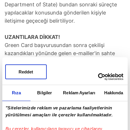
Department of State) bundan sonraki süreçte
yapılacaklar konusunda gönderilen kişiyle
iletişime geçeceği belirtiliyor.
UZANTILARA DİKKAT!
Green Card başvurusundan sonra çekilişi
kazandıkları yönünde gelen e-mailler'in sahte
olup olmadığını anlamak çok kolay. Sadece
uzantısı "gov" olan e-mail adreslerini dikkate
Reddet
alınmalı. Uzantısı "com", "net", "org" olan hiçbir
adres uzantısı ABD Dışişleri Bakanlığı'na ait değil.
Rıza
Bilgiler
Reklam Ayarları
Hakkında
Ayrıca çekilişi kazandığınıza dair bildirimler, posta
yoluyla gönderilmemektedir. Sonucu, onay kodu
"Sitelerimizde reklam ve pazarlama faaliyetlerinin
ile 1 Mayıs'ta https://www.dvlottery.state.go
yürütülmesi amaçları ile çerezler kullanılmaktadır.
v/ESC/ adresinden öğrenebiliyorsunuz. Onay
kodunuz yoksa kandırıldınız.
Bu çerezler, kullanıcıların tarayıcı ve cihazlarını