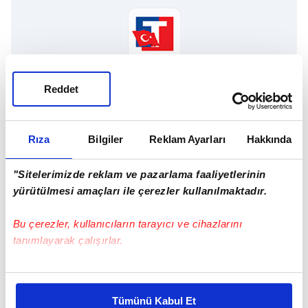
TAKVİM UYGULAMASINI İNDİRMEK İÇİN
Reddet
TIKLAYIN
Rıza
Bilgiler
Reklam Ayarları
Hakkında
Jeffrey Epstein
"Sitelerimizde reklam ve pazarlama faaliyetlerinin
yürütülmesi amaçları ile çerezler kullanılmaktadır.
SONRAKİ HABER
Bu çerezler, kullanıcıların tarayıcı ve cihazlarını
Soros Avrupa'dan kovuluyor
tanımlayarak çalışırlar.
Bu çerezlere izin vermeniz halinde sizlere özel
ÖNCEKİ HABER
kişiselleştirilmiş reklamlar sunabilir, sayfalarımızda sizlere
G20'ye Trump baskısı
Tümünü Kabul Et
daha iyi reklam deneyimi yaşatabiliriz. Bunu yaparken