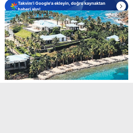
Takvim'i Google'a ekleyin, doğru kaynaktan
haberi alın!