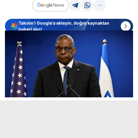
Takvim'i Google'a ekleyin, doğru kaynaktan
haberi alın!