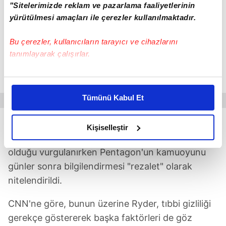
"Sitelerimizde reklam ve pazarlama faaliyetlerinin
PENTAGON'A TEPKİ YAĞDI
yürütülmesi amaçları ile çerezler kullanılmaktadır.
Savunma Bakanlığını takip eden medya
Bu çerezler, kullanıcıların tarayıcı ve cihazlarını
kuruluşlarını temsil eden Pentagon Basın
tanımlayarak çalışırlar.
Topluluğu, durumun geç bildirilmesiyle ilgili
Bu çerezlere izin vermeniz halinde sizlere özel
"endişelerini" bildirdi.
kişiselleştirilmiş reklamlar sunabilir, sayfalarımızda sizlere
Tümünü Kabul Et
daha iyi reklam deneyimi yaşatabiliriz. Bunu yaparken
amacımızın size daha iyi bir reklam deneyimi sunmak
Topluluktan yapılan yazılı açıklamada,
olduğunu ve sizlere en iyi içerikleri sunabilmek adına
Kişiselleştir
kamuoyunun bu gibi durumları bilmeye hakkı
elimizden gelen çabayı gösterdiğimizi ve bu noktada,
reklamların maliyetlerimizi karşılamak noktasında tek gelir
olduğu vurgulanırken Pentagon'un kamuoyunu
kalemimiz olduğunu sizlere hatırlatmak isteriz.
günler sonra bilgilendirmesi "rezalet" olarak
nitelendirildi.
Her halükârda, kullanıcılar, bu çerezlere izin vermedikleri
takdirde, kullanıcılara hedefli reklamlar
CNN'ne göre, bunun üzerine Ryder, tıbbi gizliliği
gösterilmeyecektir."
gerekçe göstererek başka faktörleri de göz