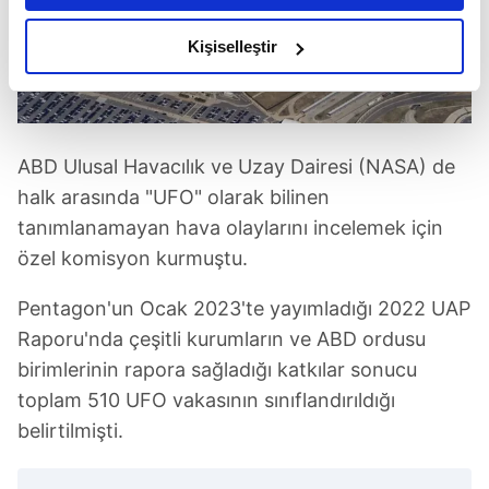
amacımızın size daha iyi bir reklam deneyimi sunmak
olduğunu ve sizlere en iyi içerikleri sunabilmek adına
Kişiselleştir
elimizden gelen çabayı gösterdiğimizi ve bu noktada,
reklamların maliyetlerimizi karşılamak noktasında tek gelir
kalemimiz olduğunu sizlere hatırlatmak isteriz.
ABD Ulusal Havacılık ve Uzay Dairesi (NASA) de
Her halükârda, kullanıcılar, bu çerezlere izin vermedikleri
halk arasında "UFO" olarak bilinen
takdirde, kullanıcılara hedefli reklamlar
tanımlanamayan hava olaylarını incelemek için
gösterilmeyecektir."
özel komisyon kurmuştu.
Sizlere daha iyi bir hizmet sunabilmek için İnternet
Pentagon'un Ocak 2023'te yayımladığı 2022 UAP
Sitemizde kendimize ve üçüncü kişilere ait çerezler
kullanılmaktadır. Bu çerezler vasıtasıyla çeşitli kişisel
Raporu'nda çeşitli kurumların ve ABD ordusu
verileriniz işlenmekte olup gerekli olan çerezler bilgi
birimlerinin rapora sağladığı katkılar sonucu
toplumu hizmetlerinin sunulması amacıyla
toplam 510 UFO vakasının sınıflandırıldığı
kullanılmaktadır. Diğer çerezler, sitemizin daha işlevsel
belirtilmişti.
kılınması ve kişiselleştirilmesi ve sizlere yönelik
reklam/pazarlama faaliyetlerinin yapılması, amaçlarıyla