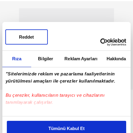
Reddet
Rıza
Bilgiler
Reklam Ayarları
Hakkında
"Sitelerimizde reklam ve pazarlama faaliyetlerinin
yürütülmesi amaçları ile çerezler kullanılmaktadır.
Bu çerezler, kullanıcıların tarayıcı ve cihazlarını
tanımlayarak çalışırlar.
Bu çerezlere izin vermeniz halinde sizlere özel
kişiselleştirilmiş reklamlar sunabilir, sayfalarımızda sizlere
Tümünü Kabul Et
daha iyi reklam deneyimi yaşatabiliriz. Bunu yaparken