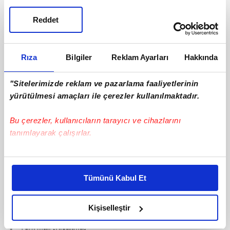
Reddet
Rıza
Bilgiler
Reklam Ayarları
Hakkında
"Sitelerimizde reklam ve pazarlama faaliyetlerinin
yürütülmesi amaçları ile çerezler kullanılmaktadır.
Bu çerezler, kullanıcıların tarayıcı ve cihazlarını
tanımlayarak çalışırlar.
Bu çerezlere izin vermeniz halinde sizlere özel
kişiselleştirilmiş reklamlar sunabilir, sayfalarımızda sizlere
Tümünü Kabul Et
daha iyi reklam deneyimi yaşatabiliriz. Bunu yaparken
amacımızın size daha iyi bir reklam deneyimi sunmak
olduğunu ve sizlere en iyi içerikleri sunabilmek adına
Kişiselleştir
elimizden gelen çabayı gösterdiğimizi ve bu noktada,