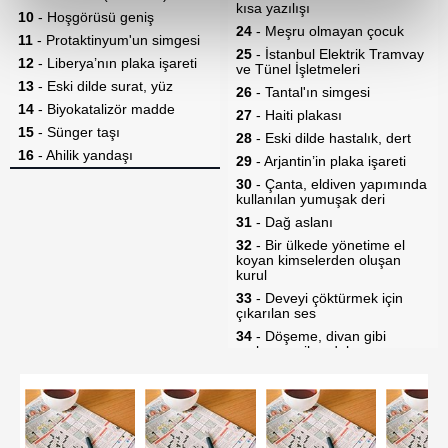
reklamların maliyetlerimizi karşılamak noktasında tek gelir
kalemimiz olduğunu sizlere hatırlatmak isteriz.
Her halükârda, kullanıcılar, bu çerezlere izin vermedikleri
takdirde, kullanıcılara hedefli reklamlar
gösterilmeyecektir."
Sizlere daha iyi bir hizmet sunabilmek için İnternet
Sitemizde kendimize ve üçüncü kişilere ait çerezler
kullanılmaktadır. Bu çerezler vasıtasıyla çeşitli kişisel
verileriniz işlenmekte olup gerekli olan çerezler bilgi
toplumu hizmetlerinin sunulması amacıyla
kullanılmaktadır. Diğer çerezler, sitemizin daha işlevsel
kılınması ve kişiselleştirilmesi ve sizlere yönelik
reklam/pazarlama faaliyetlerinin yapılması, amaçlarıyla
sınırlı olarak açık rızanız dahilinde kullanılacaktır.
Çerezlere ilişkin tercihlerinizi aşağıda yer alan panel
vasıtasıyla belirleyebilirsiniz. Çerezlere ilişkin detaylı bilgi