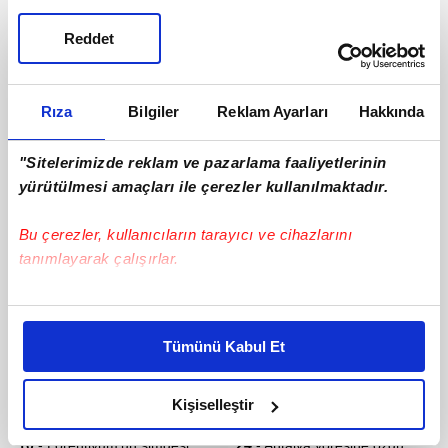
Reddet
Rıza
Bilgiler
Reklam Ayarları
Hakkında
"Sitelerimizde reklam ve pazarlama faaliyetlerinin
yürütülmesi amaçları ile çerezler kullanılmaktadır.
Bu çerezler, kullanıcıların tarayıcı ve cihazlarını
tanımlayarak çalışırlar.
Bu çerezlere izin vermeniz halinde sizlere özel
kişiselleştirilmiş reklamlar sunabilir, sayfalarımızda sizlere
Tümünü Kabul Et
daha iyi reklam deneyimi yaşatabiliriz. Bunu yaparken
amacımızın size daha iyi bir reklam deneyimi sunmak
olduğunu ve sizlere en iyi içerikleri sunabilmek adına
Kişiselleştir
elimizden gelen çabayı gösterdiğimizi ve bu noktada,