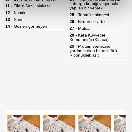
reklamların maliyetlerimizi karşılamak noktasında tek gelir
kalemimiz olduğunu sizlere hatırlatmak isteriz.
Her halükârda, kullanıcılar, bu çerezlere izin vermedikleri
takdirde, kullanıcılara hedefli reklamlar
gösterilmeyecektir."
Sizlere daha iyi bir hizmet sunabilmek için İnternet
Sitemizde kendimize ve üçüncü kişilere ait çerezler
kullanılmaktadır. Bu çerezler vasıtasıyla çeşitli kişisel
verileriniz işlenmekte olup gerekli olan çerezler bilgi
toplumu hizmetlerinin sunulması amacıyla
kullanılmaktadır. Diğer çerezler, sitemizin daha işlevsel
kılınması ve kişiselleştirilmesi ve sizlere yönelik
reklam/pazarlama faaliyetlerinin yapılması, amaçlarıyla
sınırlı olarak açık rızanız dahilinde kullanılacaktır.
Çerezlere ilişkin tercihlerinizi aşağıda yer alan panel
vasıtasıyla belirleyebilirsiniz. Çerezlere ilişkin detaylı bilgi