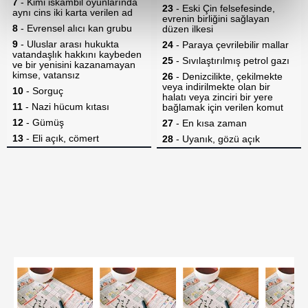
reklamların maliyetlerimizi karşılamak noktasında tek gelir
kalemimiz olduğunu sizlere hatırlatmak isteriz.
Her halükârda, kullanıcılar, bu çerezlere izin vermedikleri
takdirde, kullanıcılara hedefli reklamlar
gösterilmeyecektir."
Sizlere daha iyi bir hizmet sunabilmek için İnternet
Sitemizde kendimize ve üçüncü kişilere ait çerezler
kullanılmaktadır. Bu çerezler vasıtasıyla çeşitli kişisel
verileriniz işlenmekte olup gerekli olan çerezler bilgi
toplumu hizmetlerinin sunulması amacıyla
kullanılmaktadır. Diğer çerezler, sitemizin daha işlevsel
kılınması ve kişiselleştirilmesi ve sizlere yönelik
reklam/pazarlama faaliyetlerinin yapılması, amaçlarıyla
sınırlı olarak açık rızanız dahilinde kullanılacaktır.
Çerezlere ilişkin tercihlerinizi aşağıda yer alan panel
vasıtasıyla belirleyebilirsiniz. Çerezlere ilişkin detaylı bilgi