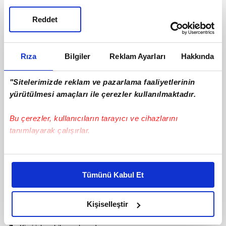
Reddet
Rıza
Bilgiler
Reklam Ayarları
Hakkında
"Sitelerimizde reklam ve pazarlama faaliyetlerinin
yürütülmesi amaçları ile çerezler kullanılmaktadır.
Bu çerezler, kullanıcıların tarayıcı ve cihazlarını
tanımlayarak çalışırlar.
Bu çerezlere izin vermeniz halinde sizlere özel
kişiselleştirilmiş reklamlar sunabilir, sayfalarımızda sizlere
Tümünü Kabul Et
daha iyi reklam deneyimi yaşatabiliriz. Bunu yaparken
amacımızın size daha iyi bir reklam deneyimi sunmak
olduğunu ve sizlere en iyi içerikleri sunabilmek adına
Kişiselleştir
elimizden gelen çabayı gösterdiğimizi ve bu noktada,