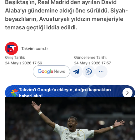
Beşiktaş’ın, Real Madrid’den ayrılan David
Alaba’yı gündemine aldığı öne sürüldü. Siyah-
beyazlıların, Avusturyalı yıldızın menajeriyle
temasa geçtiği iddia edildi.
Takvim.com.tr
Giriş Tarihi:
Güncelleme Tarihi:
24 Mayıs 2026 17:56
24 Mayıs 2026 17:57
Takvim'i Google'a ekleyin, doğru kaynaktan
haberi alın!