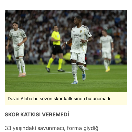
Çerezlere ilişkin tercihlerinizi aşağıda yer alan panel
vasıtasıyla belirleyebilirsiniz. Çerezlere ilişkin detaylı bilgi
için Ayarlar butonuna tıklayabilir,
Çerez Bilgilendirme
Metnimizi
ziyaret edebilirsiniz.
6698 sayılı Kişisel Verilerin Korunması Kanunu uyarınca
hazırlanmış Aydınlatma Metnimizi okumak ve sitemizde
ilgili mevzuata uygun olarak kullanılan çerezlerle ilgili bilgi
almak için lütfen
tıklayınız
.
David Alaba bu sezon skor katkısında bulunamadı
SKOR KATKISI VEREMEDİ
33 yaşındaki savunmacı, forma giydiği