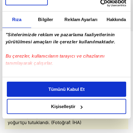
Rıza
Bilgiler
Reklam Ayarları
Hakkında
"Sitelerimizde reklam ve pazarlama faaliyetlerinin
yürütülmesi amaçları ile çerezler kullanılmaktadır.
Bu çerezler, kullanıcıların tarayıcı ve cihazlarını
tanımlayarak çalışırlar.
Bu çerezlere izin vermeniz halinde sizlere özel
kişiselleştirilmiş reklamlar sunabilir, sayfalarımızda sizlere
Tümünü Kabul Et
daha iyi reklam deneyimi yaşatabiliriz. Bunu yaparken
amacımızın size daha iyi bir reklam deneyimi sunmak
olduğunu ve sizlere en iyi içerikleri sunabilmek adına
Kişiselleştir
elimizden gelen çabayı gösterdiğimizi ve bu noktada,
Evlerine girdiği yaşlı kadınların paralarını çalan sahte
reklamların maliyetlerimizi karşılamak noktasında tek gelir
yoğurtçu tutuklandı. (Fotoğraf: İHA)
kalemimiz olduğunu sizlere hatırlatmak isteriz.