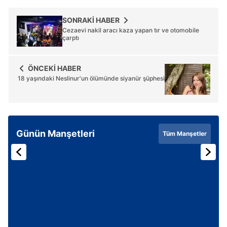
6698 sayılı Kişisel Verilerin Korunması Kanunu uyarınca
SONRAKİ HABER
Cezaevi nakil aracı kaza yapan tır ve otomobile
hazırlanmış Aydınlatma Metnimizi okumak ve sitemizde
çarptı
ilgili mevzuata uygun olarak kullanılan çerezlerle ilgili bilgi
almak için lütfen
tıklayınız
.
ÖNCEKİ HABER
18 yaşındaki Neslinur'un ölümünde siyanür şüphesi
Günün Manşetleri
Tüm Manşetler