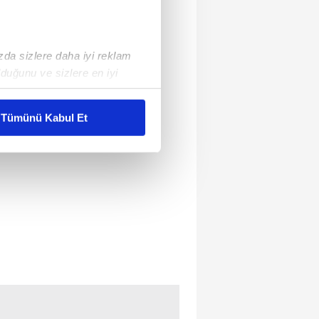
ızda sizlere daha iyi reklam
duğunu ve sizlere en iyi
liyetlerimizi karşılamak
Tümünü Kabul Et
ar gösterilmeyecektir."
çerezler kullanılmaktadır. Bu
u hizmetlerinin sunulması
i ve sizlere yönelik
nılacaktır.
kin detaylı bilgi için Ayarlar
ak ve sitemizde ilgili