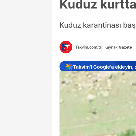
Kuduz kurtta
Kuduz karantinası başl
Takvim.com.tr
Kaynak
Gazete
Takvim'i Google'a ekleyin,