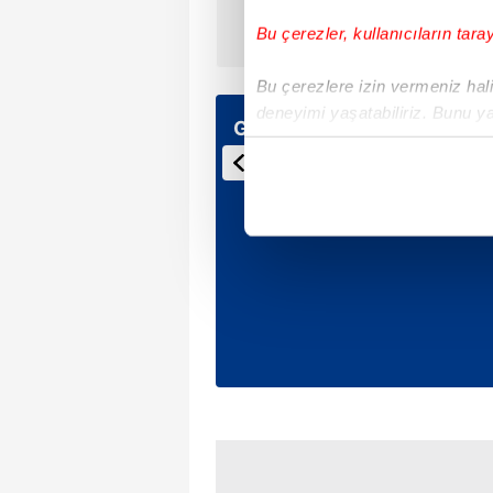
Babadan Facebook’ta özür
Bu çerezler, kullanıcıların tara
Bu çerezlere izin vermeniz halin
deneyimi yaşatabiliriz. Bunu y
Günün Manşetleri
içerikleri sunabilmek adına el
noktasında tek gelir kalemimiz 
Her halükârda, kullanıcılar, bu 
Sizlere daha iyi bir hizmet sun
çerezler vasıtasıyla çeşitli kiş
amacıyla kullanılmaktadır. Diğer
reklam/pazarlama faaliyetlerinin
Çerezlere ilişkin tercihlerinizi 
butonuna tıklayabilir,
Çerez Bi
6698 sayılı Kişisel Verilerin 