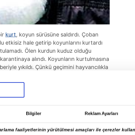
bir
kurt
, koyun sürüsüne saldırdı. Çoban
etkisiz hale getirip koyunlarını kurtardı
rtulamadı. Ölen kurdun kuduz olduğu
y karantinaya alındı. Koyunların kurtulmasına
beriyle yıkıldı. Çünkü geçimini hayvancılıkla
yvan giriş-çıkışı yasaklandı. İş
nı ödeyemez hale geldi. Muhtar
m olmadığı için köylüler borçlarını
ınlar, yoksa icralık olacağız" dedi.
Bilgiler
Reklam Ayarları
rlama faaliyetlerinin yürütülmesi amaçları ile çerezler kullan
SONRAKİ HABER