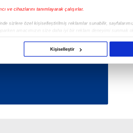
SBS sonuçları açıklandı
yıcı ve cihazlarını tanımlayarak çalışırlar.
de sizlere özel kişiselleştirilmiş reklamlar sunabilir, sayfalarım
aparken amacımızın size daha iyi bir reklam deneyimi sunmak ol
Tüm Manşetler
imizden gelen çabayı gösterdiğimizi ve bu noktada, reklamların ma
olduğunu sizlere hatırlatmak isteriz.
Kişiselleştir
çerezlere izin vermedikleri takdirde, kullanıcılara hedefli reklaml
abilmek için İnternet Sitemizde kendimize ve üçüncü kişilere ait 
isel verileriniz işlenmekte olup gerekli olan çerezler bilgi toplum
 çerezler, sitemizin daha işlevsel kılınması ve kişiselleştirilmes
 yapılması, amaçlarıyla sınırlı olarak açık rızanız dahilinde kulla
aşağıda yer alan panel vasıtasıyla belirleyebilirsiniz. Çerezlere iliş
lgilendirme Metnimizi
ziyaret edebilirsiniz.
Korunması Kanunu uyarınca hazırlanmış Aydınlatma Metnimizi okum