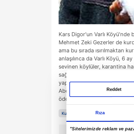
Kars Digor'un Varlı Köyü'nde 
Mehmet Zeki Gezerler de kurdu 
ama bu sırada ısırılmaktan ku
anlaşılınca da Varlı Köyü, 6 a
sevinen köylüler, karantina ha
sağlayan köye, 6 ay boyunca ha
yapamayan köylüler, borçları
Reddet
Abdurrahman Çankır, "Alım satı
ödeyemiyor. 6 ay süreyi kısalts
Rıza
Kurt
"Sitelerimizde reklam ve paza
ÖNCEKİ HABER