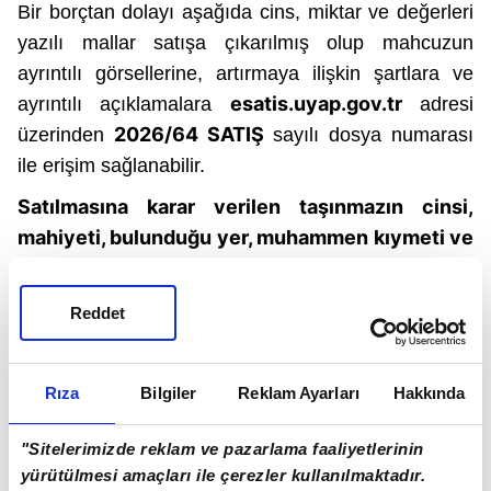
Bir borçtan dolayı aşağıda cins, miktar ve değerleri
yazılı mallar satışa çıkarılmış olup mahcuzun
ayrıntılı görsellerine, artırmaya ilişkin şartlara ve
esatis.uyap.gov.tr
ayrıntılı açıklamalara
adresi
2026/64 SATIŞ
üzerinden
sayılı dosya numarası
ile erişim sağlanabilir.
Satılmasına karar verilen taşınmazın cinsi,
mahiyeti, bulunduğu yer, muhammen kıymeti ve
önemli vasıfları:
1 NO'LU TAŞINMAZIN
Reddet
Özellikleri :
Keşif esnasında taşınmaz üzerinde her
hangi bir yapı bulunmadığı, boş arsa vasfında
Rıza
Bilgiler
Reklam Ayarları
Hakkında
olduğu tespit edilmiştir. Taşınmazın önünden imar
yolu geçmektedir. Taşınmazın arazisi düzgün
"Sitelerimizde reklam ve pazarlama faaliyetlerinin
topografyaya sahiptir. Bu taşınmazın yakın
yürütülmesi amaçları ile çerezler kullanılmaktadır.