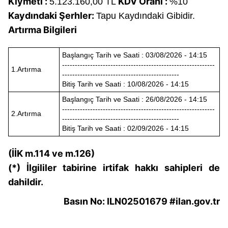
Kıymeti :
KDV Oranı :
5.123.160,00 TL
%10
kullanılmaktadır. Bu çerezler vasıtasıyla çeşitli kişisel
Kaydındaki Şerhler:
Tapu Kaydındaki Gibidir.
verileriniz işlenmekte olup gerekli olan çerezler bilgi
Artırma Bilgileri
toplumu hizmetlerinin sunulması amacıyla
kullanılmaktadır. Diğer çerezler, sitemizin daha işlevsel
Başlangıç Tarih ve Saati : 03/08/2026 - 14:15
kılınması ve kişiselleştirilmesi ve sizlere yönelik
------------------------------------------------------------
1.Artırma
reklam/pazarlama faaliyetlerinin yapılması, amaçlarıyla
----------------------------------------------
sınırlı olarak açık rızanız dahilinde kullanılacaktır.
Bitiş Tarih ve Saati : 10/08/2026 - 14:15
Başlangıç Tarih ve Saati : 26/08/2026 - 14:15
Çerezlere ilişkin tercihlerinizi aşağıda yer alan panel
------------------------------------------------------------
2.Artırma
----------------------------------------------
vasıtasıyla belirleyebilirsiniz. Çerezlere ilişkin detaylı bilgi
Bitiş Tarih ve Saati : 02/09/2026 - 14:15
için Ayarlar butonuna tıklayabilir,
Çerez Bilgilendirme
Metnimizi
ziyaret edebilirsiniz.
(İİK m.114 ve m.126)
(*) İlgililer tabirine irtifak hakkı sahipleri de
6698 sayılı Kişisel Verilerin Korunması Kanunu uyarınca
hazırlanmış Aydınlatma Metnimizi okumak ve sitemizde
dahildir.
ilgili mevzuata uygun olarak kullanılan çerezlerle ilgili bilgi
Basın No: ILN02501679 #ilan.gov.tr
almak için lütfen
tıklayınız
.