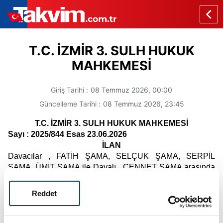
T.C. İZMİR 3. SULH HUKUK
MAHKEMESİ
Giriş Tarihi :
08 Temmuz 2026,
00:00
Güncelleme Tarihi :
08 Temmuz 2026,
23:45
T.C. İZMİR 3. SULH HUKUK MAHKEMESİ
Sayı : 2025/844 Esas 23.06.2026
İLAN
Davacılar , FATİH ŞAMA, SELÇUK ŞAMA, SERPİL
ŞAMA, ÜMİT ŞAMA ile Davalı , CENNET ŞAMA arasında
mahkememizde görülmekte olan Ortaklığın Giderilmesi
(Miras Nedenli) davası nedeniyle;
Reddet
Mahkememizce davacı tarafça bildirilen dava
dilekçesindeki TC kimlik numarası üzerinden yapılan
sorgulamada mernis sisteminde adresinizin bulunmadığı,